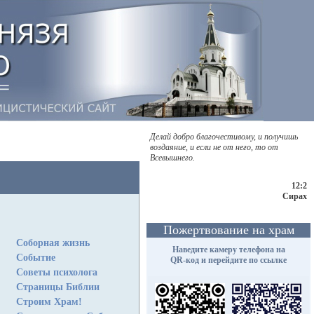
Делай добро благочестивому, и получишь
воздаяние, и если не от него, то от
Всевышнего.
12:2
Сирах
Пожертвование на храм
Соборная жизнь
Наведите камеру телефона на
Событие
QR-код и перейдите по ссылке
Советы психолога
Страницы Библии
Строим Храм!