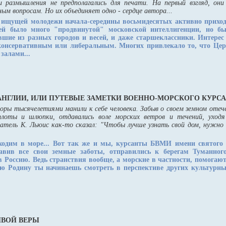
и размышления не предполагались для печати. На первый взгляд, они
ым вопросам. Но их объединяет одно - сердце автора...
 ищущей молодежи начала-середины восьмидесятых активно приход
й было много "продвинутой" московской интеллигенции, но б
шие из разных городов и весей, и даже старшеклассники. Интерес
онсервативным или либеральным. Многих привлекало то, что Церк
залами...
АНГЛИИ, ИЛИ ПУТЕВЫЕ ЗАМЕТКИ ВОЕННО-МОРСКОГО КУРС
оры тысячелетиями манили к себе человека. Забыв о своем земном отече
плоты и шлюпки, отдавались воле морских ветров и течений, уходя
сатель К. Льюис как-то сказал: "Чтобы лучше узнать свой дом, нужно
одим в море...
Вот так же и мы, курсанты БВМИ имени святого 
авив все свои земные заботы, отправились к берегам Туманног
в Россию. Ведь странствия вообще, а морские в частности, помогают
ою Родину ты начинаешь смотреть в перспективе других культурны
ИВОЙ ВЕРЫ