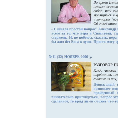
Во время Вели
немало известн
собор, так ск
молящимся в х
у которых "вс
Об этом наша 
- Сначала простой вопрос: Александр 
всего за то, что вера в Спасителя, 
стержень. И, не побоюсь сказать, вер
бы жил без Бога в душе. Просто могу с
№11 (32) НОЯБРЬ 2006
РАЗГОВОР 
Когда человек
определять не
главных из них
Непраздный 
возникает во
пройденный 
внимательно приглядеться, вопрос эт
сделанное, то вряд ли он сможет что-то