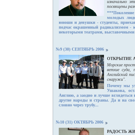
изначально эт
посвящены разн
***
Поколение
молодых люде
юноши и девушки - студенты, приехав
подчас окрашенный радикализмом - к
некоторыми театрами, выставочными 
№9 (30) СЕНТЯБРЬ 2006
ОТКРЫТИЕ 
Морские прост
ветхие суда, 
Английский пи
снаружи".
Почему мы ух
Ушакова, ост
Англию, а заодно и лучше вглядеться 
другие народы и страны. Да и на св
словно через трубу...
№10 (31) ОКТЯБРЬ 2006
РАДОСТЬ Ж