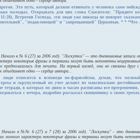
х объединяет одно - сердце автора.
апретов. Это путь, который должен отнимать у человека само побужд
лько молодых. Открывать для них слова Спасителя: "Придите к
11:28). Встретив Господа, эти люди уже никогда не поверят сказка
анительной", "подавляющей" и "запрещающей" Церковью.
* * *
Что .
Начало в № 6 (27) за 2006 год). "Лоскутки" — это дневниковые записи о
рактера некоторые фразы и термины могут быть непонятны нецерковным
е предполагались для печати. На первый взгляд, они не связаны друг 
их объединяет одно — сердце автора…
люди относятся к исповеди по-фарисейски, думая, что мельча
 греха и скрупулезный их учет делают их максимально достойны
е тетради, в которых по дням и часам расписаны все прегрешения
едоваться с вечера, подробно рассказал священнику о своих грехах,
 Начало в №№ 6 (27) и 7 (28) за 2006 год). "Лоскутки" - это дневник
 их личного характера некоторые фразы и термины могут быть непоня