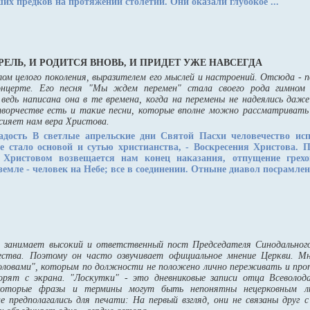
их предков на протяжении столетий. Они оказали глубокое ...
РЕЛЬ, И РОДИТСЯ ВНОВЬ, И ПРИДЕТ УЖЕ НАВСЕГДА
лом целого поколения, выразителем его мыслей и настроений. Отсюда - 
нцерте. Его песня "Мы ждем перемен" стала своего рода гимном
 ведь написана она в те времена, когда на перемены не надеялись даж
творчестве есть и такие песни, которые вполне можно рассматривать
сияет нам вера Христова.
адость
В светлые апрельские дни Святой Пасхи человечество ис
е стало основой и сутью христианства, - Воскресения Христова. 
 Христовом возвещается нам конец наказания, отпущение грехов
земле - человек на Небе; все в соединении. Отныне диавол посрамлен 
 занимает высокий и ответственный пост Председателя Синодальног
ества. Поэтому он часто озвучивает официальное мнение Церкви. М
оловами", которым по должности не положено лично переживать и пропу
орят с экрана. "Лоскутки" - это дневниковые записи отца Всеволода
которые фразы и термины могут быть непонятны нецерковным лю
е предполагались для печати: На первый взгляд, они не связаны друг 