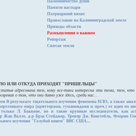
Паломничество души
Памяти пастыря
Патриарший визит
Православие на Калининградской земле
Приходы области
Размышления о важном
Репортаж
Святая земля
ЛО ИЛИ ОТКУДА ПРИХОДЯТ "ПРИШЕЛЬЦЫ"
статья адресована тем, кому все-таки интересна эта тема, тем, кто
озревая о том, что они давно уже здесь, среди нас...
мен
В результате тщательного изучения феномена НЛО, а также анал
ерхтонкого мира (криттерами, гуманоидами и проч.) от идеи их и
 только Л. Бакконе, но и такие крупные исследователи, как ас
р Жак Валле, д-р Брэд Стейджер, Тревер Дж. Констебль, Флорин Ге
ального изучения "Голубой книги" ВВС США...