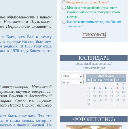
Когда наступит Конец Света?
Мне не о чем особенно спрашивать.
Важнее попросить о прощении своих
грехов
вана образованность в нашем
м Николаевичем Шульгиным,
Как же выполнить все то, что Он нам
ром Пограничного института
заповедал?
 в Бога, что Вас к этому
е, в городке Кяхта, бывшем
м родных. В 1959 году отца
м в 1970 году.Конечно, та
КАЛЕНДАРЬ
церковный православный
и памятных дат
Август 2026
Пн
Вт
Ср
Чт
Пт
Сб
Вс
1
2
 консерватории, Московской
3
4
5
6
7
8
9
серьезных научных открытий.
10
11
12
13
14
15
16
ископ Венский и Австрийский
17
18
19
20
21
22
23
зациях. Среди его научных
24
25
26
27
28
29
30
31
того Исаака Сирина, великого
ожет быть опасным. Что это
ФОТОЛЕТОПИСЬ
ал о таких вещах, которых
нностью о любви Божией. Не