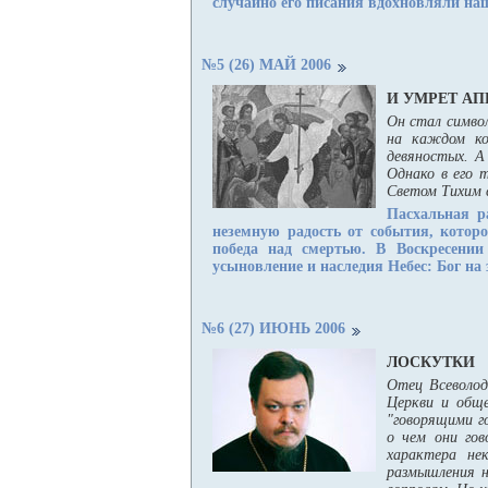
случайно его писания вдохновляли наш
№5 (26) МАЙ 2006
И УМРЕТ АП
Он стал симво
на каждом ко
девяностых. А
Однако в его 
Светом Тихим 
Пасхальная р
неземную радость от события, которо
победа над смертью. В Воскресении
усыновление и наследия Небес: Бог на 
№6 (27) ИЮНЬ 2006
ЛОСКУТКИ
Отец Всеволод
Церкви и общ
"говорящими г
о чем они гов
характера не
размышления н