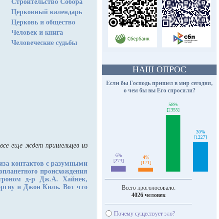
Строительство Собора
Церковный календарь
Церковь и общество
Человек и книга
Человеческие судьбы
НАШ ОПРОС
Если бы Господь пришел в мир сегодня,
о чем бы вы Его спросили?
58%
[2355]
30%
[1227]
 все еще ждет пришельцев из
6%
4%
[273]
иза контактов с разумными
[171]
нопланетного происхождения
троном д-р Дж.А. Хайнек,
оргиу и Джон Киль. Вот что
Всего проголосовало:
4026 человек
Почему существует зло?