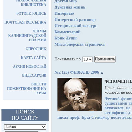
ПРАВОСЛАВНАЯ
Другой мир
БИБЛИОТЕКА
Духовная жизнь
Интервью
ФОТОЛЕТОПИСЬ
Интересный разговор
ПОЧТОВАЯ РАССЫЛКА
Исторический экскурс
ХРАМЫ
Комментарий
КАЛИНИНГРАДСКОЙ
Крик Души
ЕПАРХИИ
Миссионерская страничка
ОПРОСНИК
КАРТА САЙТА
Показывать по
АРХИВ НОВОСТЕЙ
№2 (23) ФЕВРАЛЬ 2006
ВИДЕОАРХИВ
ФЕНОМЕН Н
ВНЕСТИ
Итак, данная 
ПОЖЕРТВОВАНИЕ НА
космоса, не под
ХРАМ
Фемной фено
существами св
отказался не
ПОИСК
астрофизик д-
ПО САЙТУ
писал проф. Брэд Стейджер после дет