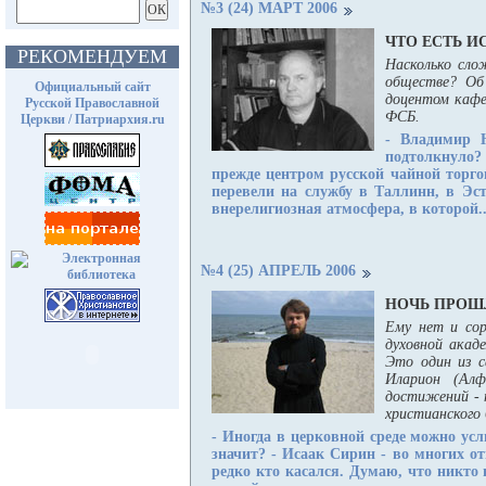
№3 (24) МАРТ 2006
ЧТО ЕСТЬ И
РЕКОМЕНДУЕМ
Насколько сло
обществе? Об
Официальный сайт
доцентом кафе
Русской Православной
ФСБ.
Церкви / Патриархия.ru
- Владимир Н
подтолкнуло?
прежде центром русской чайной торго
перевели на службу в Таллинн, в Эст
внерелигиозная атмосфера, в которой..
№4 (25) АПРЕЛЬ 2006
НОЧЬ ПРОШЛ
Ему нет и сор
духовной акад
Это один из с
Иларион (Алф
достижений - п
христианского 
- Иногда в церковной среде можно ус
значит?
- Исаак Сирин - во многих о
редко кто касался. Думаю, что никто 