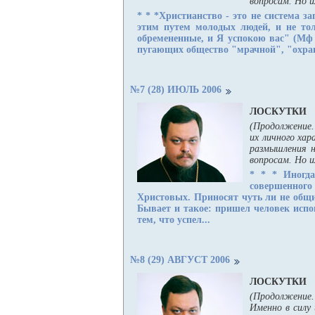
вопросам. Но и
* * *
Христианство - это не система з
этим путем молодых людей, и не то
обремененные, и Я успокою вас" (Мф 
пугающих общество "мрачной", "охр
№7 (28) ИЮЛЬ 2006
ЛОСКУТКИ
(Продолжение. 
их личного ха
размышления н
вопросам. Но 
* * *
Иногда 
совершенного
Христовых. Приносят чуть ли не общи
Бывает и такое: пришел человек испов
тем, что успел...
№8 (29) АВГУСТ 2006
ЛОСКУТКИ
(Продолжение.
Именно в силу