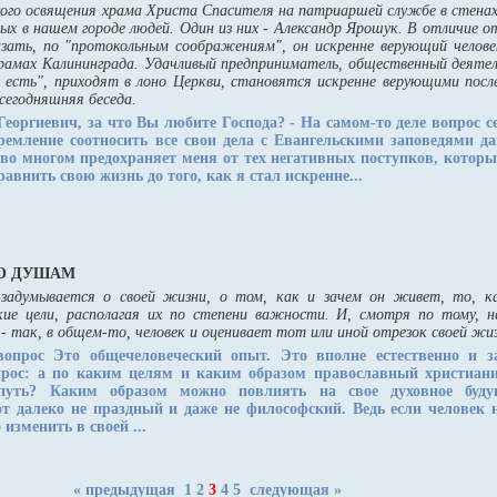
кого освящения храма Христа Спасителя на патриаршей службе в стена
ых в нашем городе людей. Один из них - Александр Ярошук. В отличие о
азать, по "протокольным соображениям", он искренне верующий челов
рамах Калининграда. Удачливый предприниматель, общественный деятел
е есть", приходят в лоно Церкви, становятся искренне верующими пос
сегодняшняя беседа.
Георгиевич, за что Вы любите Господа?
- На самом-то деле вопрос с
стремление соотносить все свои дела с Евангельскими заповедями
а во многом предохраняет меня от тех негативных поступков, которы
равнить свою жизнь до того, как я стал искренне...
ПО ДУШАМ
 задумывается о своей жизни, о том, как и зачем он живет, то, ка
кие цели, располагая их по степени важности. И, смотря по тому, н
, - так, в общем-то, человек и оценивает тот или иной отрезок своей жи
вопрос
Это общечеловеческий опыт. Это вполне естественно и з
прос: а по каким целям и каким образом православный христиан
путь? Каким образом можно повлиять на свое духовное буду
от далеко не праздный и даже не философский. Ведь если человек 
 изменить в своей ...
« предыдущая
1
2
3
4
5
следующая »