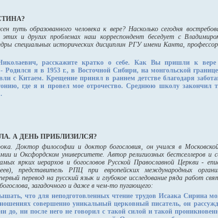
СТИНА?
жен путь образованного человека к вере? Насколько сегодня востребо
 этих и других проблемах наш корреспондент беседует с Владимиро
дры специальных исторических дисциплин РГУ имени Канта, профессо
иколаевич, расскажите кратко о себе. Как Вы пришли к вере
- Родился я в 1953 г., в Восточной Сибири, на монгольской границ
вли с Китаем. Крещение принял в раннем детстве благодаря забота
онию, где я и провел мое отрочество. Среднюю школу закончил та
.
А. А ДЕНЬ ПРИБЛИЗИЛСЯ?
ока. Доктор философии и доктор богословия, он учился в Московской
емии и Оксфордском университете. Автор религиозных бестселлеров и 
амых ярких иерархов и богословов Русской Православной Церкви - еп
еев), представитель РПЦ при европейских международных органи
ервый перевод на русский язык и глубокое исследование ряда работ свя
богослова, загадочного и даже в чем-то пугающего:
лышать, что для неподготовленных чтение трудов Исаака Сирина м
тношениях совершенно уникальный церковный писатель, он рассужд
ни до, ни после него не говорил с такой силой и такой проникнове