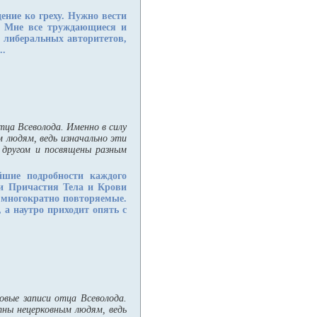
ение ко греху. Нужно вести
о Мне все труждающиеся и
м либеральных авторитетов,
..
тца Всеволода. Именно в силу
 людям, ведь изначально эти
с другом и посвящены разным
йшие подробности каждого
ми Причастия Тела и Крови
, многократно повторяемые.
 а наутро приходит опять с
овые записи отца Всеволода.
тны нецерковным людям, ведь