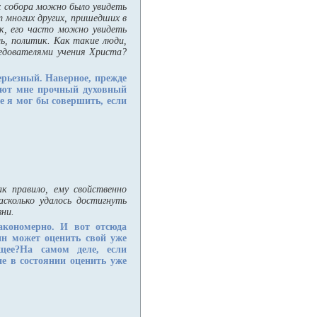
х собора можно было увидеть
т многих других, пришедших в
ек, его часто можно увидеть
ь, политик. Как такие люди,
ледователями учения Христа?
ерьезный. Наверное, прежде
 дают мне прочный духовный
е я мог бы совершить, если
к правило, ему свойственно
асколько удалось достигнуть
зни.
акономерно. И вот отсюда
ин может оценить свой уже
щее?На самом деле, если
не в состоянии оценить уже