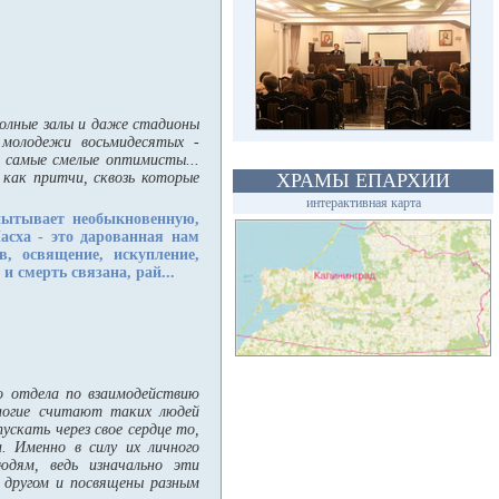
полные залы и даже стадионы
 молодежи восьмидесятых -
е самые смелые оптимисты...
 как притчи, сквозь которые
ХРАМЫ ЕПАРХИИ
интерактивная карта
пытывает необыкновенную,
Пасха - это дарованная нам
, освящение, искупление,
и смерть связана, рай...
о отдела по взаимодействию
ногие считают таких людей
скать через свое сердце то,
. Именно в силу их личного
дям, ведь изначально эти
с другом и посвящены разным