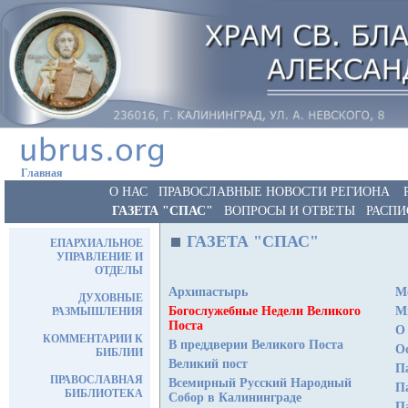
Главная
О НАС
ПРАВОСЛАВНЫЕ НОВОСТИ РЕГИОНА
ГАЗЕТА "СПАС"
ВОПРОСЫ И ОТВЕТЫ
РАСПИ
ГАЗЕТА "СПАС"
ЕПАРХИАЛЬНОЕ
УПРАВЛЕНИЕ И
ОТДЕЛЫ
Архипастырь
М
ДУХОВНЫЕ
Богослужебные Недели Великого
М
РАЗМЫШЛЕНИЯ
Поста
О
КОММЕНТАРИИ К
В преддверии Великого Поста
Ос
БИБЛИИ
Великий пост
П
ПРАВОСЛАВНАЯ
Всемирный Русский Народный
П
БИБЛИОТЕКА
Собор в Калининграде
П