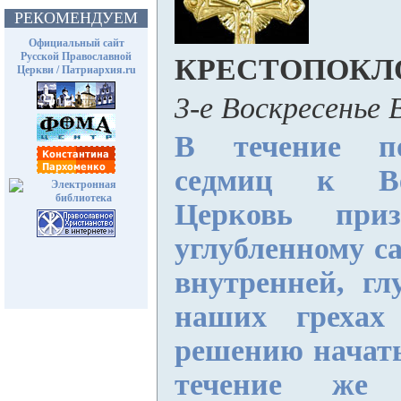
РЕКОМЕНДУЕМ
Официальный сайт
Русской Православной
КРЕСТОПОКЛ
Церкви / Патриархия.ru
3-е Воскресенье
В течение по
седмиц к Ве
Церковь при
углубленному с
внутренней, гл
наших грехах
решению начать
течение же 