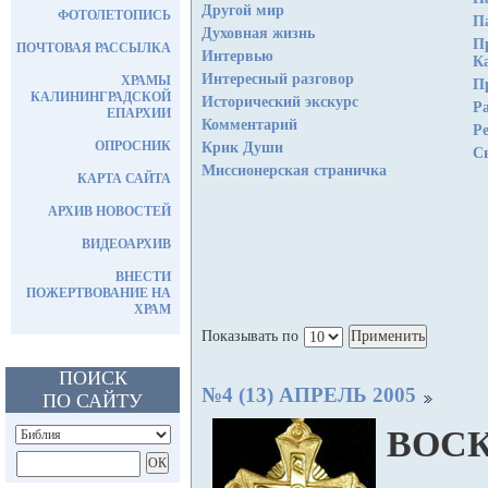
Другой мир
ФОТОЛЕТОПИСЬ
П
Духовная жизнь
П
ПОЧТОВАЯ РАССЫЛКА
Интервью
К
Интересный разговор
ХРАМЫ
П
КАЛИНИНГРАДСКОЙ
Исторический экскурс
Р
ЕПАРХИИ
Комментарий
Р
ОПРОСНИК
Крик Души
С
Миссионерская страничка
КАРТА САЙТА
АРХИВ НОВОСТЕЙ
ВИДЕОАРХИВ
ВНЕСТИ
ПОЖЕРТВОВАНИЕ НА
ХРАМ
Показывать по
ПОИСК
№4 (13) АПРЕЛЬ 2005
ПО САЙТУ
ВОС