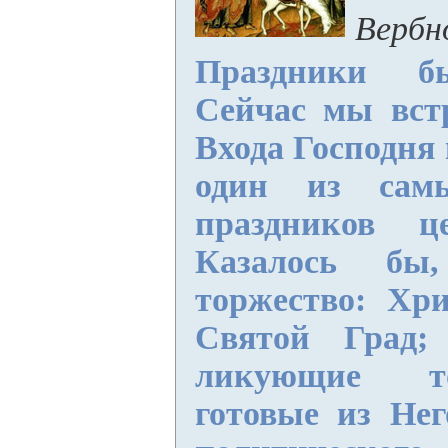
Вербн
Праздники б
Сейчас мы вст
Входа Господня 
один из самы
праздников це
Казалось б
торжество: Хри
Святой Град;
ликующие т
готовые из Нег