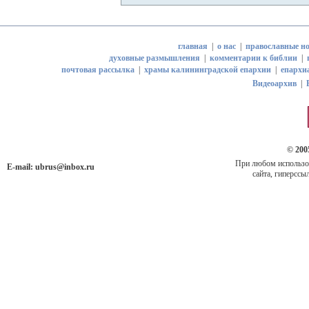
главная
|
о нас
|
православные но
духовные размышления
|
комментарии к библии
|
почтовая рассылка
|
храмы калининградской епархии
|
епархи
Видеоархив
|
© 200
При любом использов
E-mail:
ubrus@inbox.ru
сайта, гиперссыл