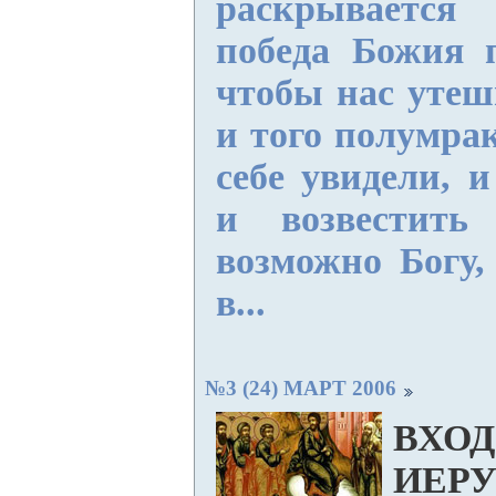
раскрываетс
победа Божия п
чтобы нас утеш
и того полумра
себе увидели, и
и возвестить
возможно Богу,
в...
№3 (24) МАРТ 2006
ВХОД
ИЕР