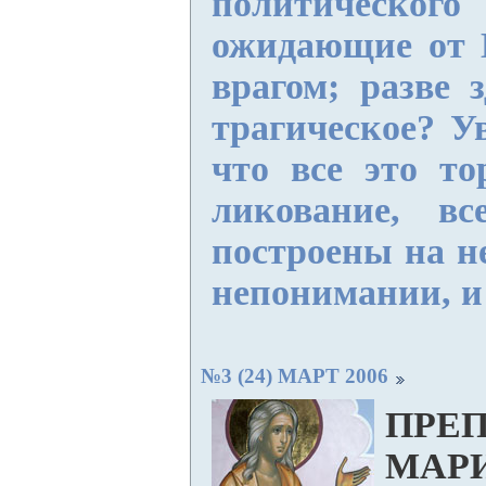
политичес
ожидающие от 
врагом; разве з
трагическое? У
что все это то
ликование, в
построены на н
непонимании, и 
№3 (24) МАРТ 2006
ПРЕ
МАР