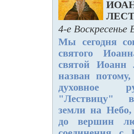
ИОА
ЛЕС
4-е Воскресенье
Мы сегодня со
святого Иоанн
святой Иоанн 
назван потому,
духовное р
"Лествицу" в
земли на Небо,
до вершин л
соединения с