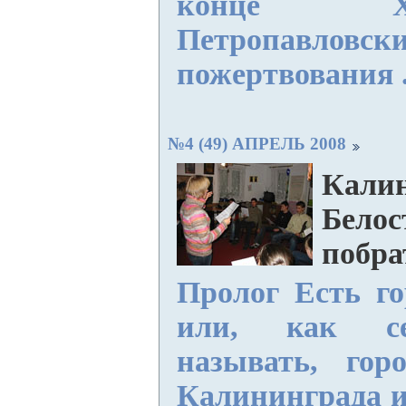
конце 
Петропавловск
пожертвования .
№4 (49) АПРЕЛЬ 2008
Калин
Белос
побр
Пролог Есть го
или, как се
называть, гор
Калининграда их