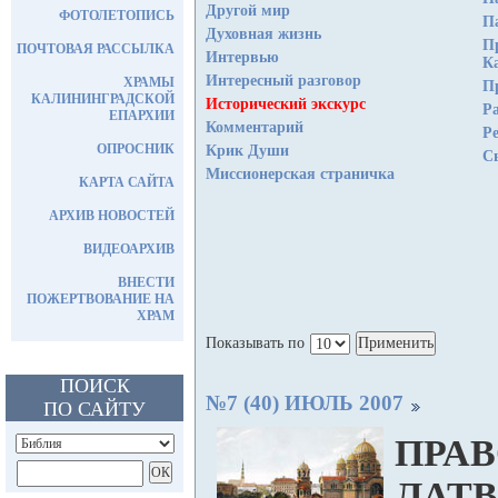
Другой мир
ФОТОЛЕТОПИСЬ
П
Духовная жизнь
П
ПОЧТОВАЯ РАССЫЛКА
Интервью
К
Интересный разговор
ХРАМЫ
П
КАЛИНИНГРАДСКОЙ
Исторический экскурс
Р
ЕПАРХИИ
Комментарий
Р
ОПРОСНИК
Крик Души
С
Миссионерская страничка
КАРТА САЙТА
АРХИВ НОВОСТЕЙ
ВИДЕОАРХИВ
ВНЕСТИ
ПОЖЕРТВОВАНИЕ НА
ХРАМ
Показывать по
ПОИСК
№7 (40) ИЮЛЬ 2007
ПО САЙТУ
ПРАВ
ЛАТ