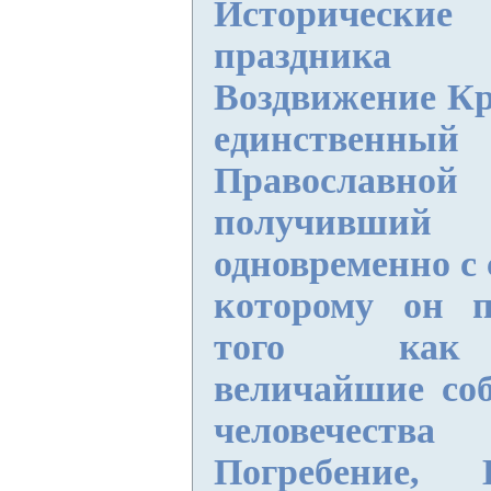
Историчес
праздника
По
Воздвижение Кр
единственн
Православ
получивш
одновременно с
которому он п
того как 
величайшие со
человечеств
Погребение, 