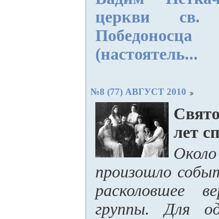
церкви св.
Победоносца
(настоятель...
№8 (77) АВГУСТ 2010
Свято
лет с
Окол
произошло событ
расколовшее в
группы. Для од