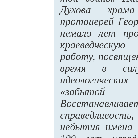
Духова храм
протоиерей Гео
немало лет про
краеведческу
работу, посвяще
время в силу
идеологичес
«забыто
Восстанавлива
справедливост
небытия имена 