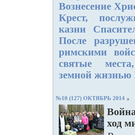
Вознесение Хри
Крест, послу
казни Спасите
После разруше
римскими войс
святые места
земной жизнью Г
№10 (127) ОКТЯБРЬ 2014
Война
ход м