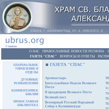
Главная
О НАС
ПРАВОСЛАВНЫЕ НОВОСТИ РЕГИОНА
ГАЗЕТА "СПАС"
ВОПРОСЫ И ОТВЕТЫ
РАСПИ
ГАЗЕТА "СПАС"
ЕПАРХИАЛЬНОЕ
УПРАВЛЕНИЕ И
ОТДЕЛЫ
Архипастырь
М
ДУХОВНЫЕ
Богослужебные Недели Великого
М
РАЗМЫШЛЕНИЯ
Поста
О
КОММЕНТАРИИ К
В преддверии Великого Поста
Ос
БИБЛИИ
Великий пост
П
ПРАВОСЛАВНАЯ
Всемирный Русский Народный
П
БИБЛИОТЕКА
Собор в Калининграде
П