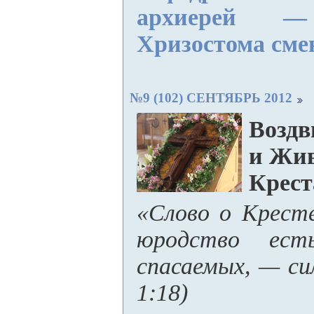
архиерей —
Хризостома смен
№9 (102) СЕНТЯБРЬ 2012
Воздв
и Жи
Крест
«Слово о Крест
юродство ест
спасаемых, — си
1:18)