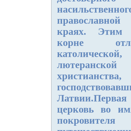
насильственн
православно
краях. Этим 
корне отл
католическ
лютеранс
христианства
господст
Латвии.Перва
церковь во им
покровителя