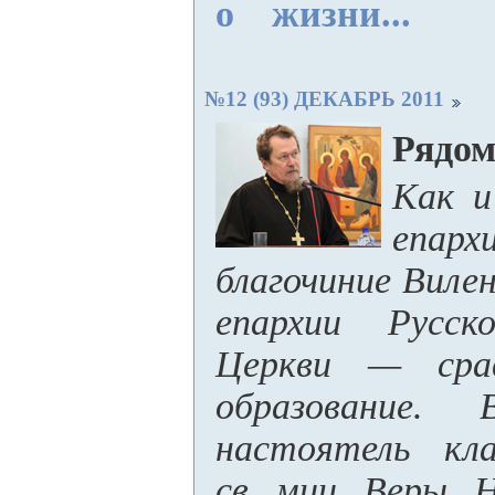
о жизни...
№12 (93) ДЕКАБРЬ 2011
Рядом
Как и
епарх
благочиние Виле
епархии Русск
Церкви — срав
образование. 
настоятель кла
св. мцц. Веры,