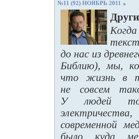
№11 (92) НОЯБРЬ 2011
Други
Ког
текс
до нас из древне
Библию), мы, ко
что жизнь в т
не совсем тако
У людей то
электричества
современной ме
было куда ме