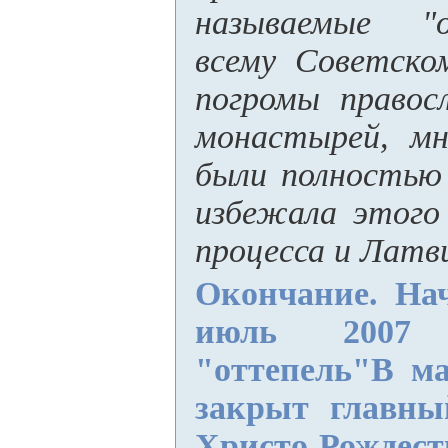
называемые "
всему Советско
погромы правос
монастырей, мн
были полностью
избежала этого
процесса и Латв
Окончание. На
июль 200
"оттепель"
В ма
закрыт главн
Христо-Рождест