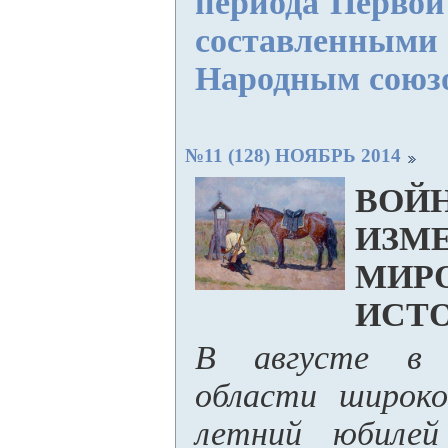
периода Первой
составленны
Народным союзом
№11 (128) НОЯБРЬ 2014
ВОЙН
ИЗМ
МИР
ИСТ
В августе в К
области широко
летний юбилей