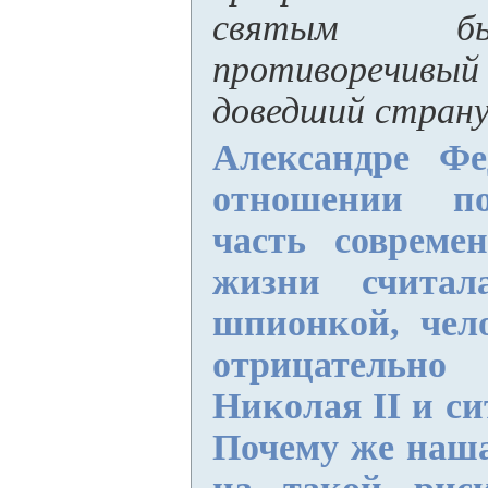
святым бы
противоречи
доведший страну
Александре Фе
отношении по
часть совреме
жизни считал
шпионкой, чел
отрицатель
Николая II и си
Почему же наш