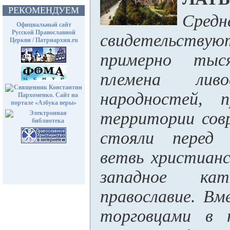
РЕКОМЕНДУЕМ
Средн
Официальный сайт
Русской Православной
свидетельст
Церкви / Патриархия.ru
примерно тыс
племена ли
народностей, 
территории сов
стояли перед 
ветвь христиан
западное кат
православие. Вм
торговцами в 