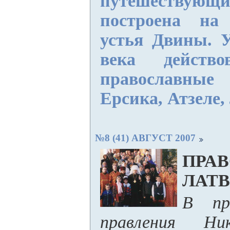
путешеств
построена на
устья Двины. 
века действо
православн
Ерсика, Атзеле,
№8 (41) АВГУСТ 2007
ПРАВ
ЛАТ
В пр
правления Ни