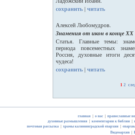
Ладожский Иоанн.
сохранить
|
читать
Алексей Любомудров.
Знамения от икон в конце ХХ 
Статья. Главные темы: знам
периода повсеместных знаме
Россия, духовные итоги деся
чудеса!
сохранить
|
читать
1
2
сле
главная
|
о нас
|
православные но
духовные размышления
|
комментарии к библии
|
почтовая рассылка
|
храмы калининградской епархии
|
епархи
Видеоархив
|