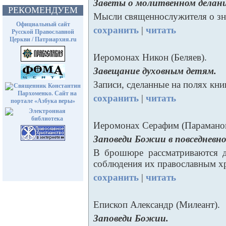
Заветы о молитвенном делан
РЕКОМЕНДУЕМ
Мысли священнослужителя о з
Официальный сайт
сохранить
|
читать
Русской Православной
Церкви / Патриархия.ru
Иеромонах Никон (Беляев).
Завещание духовным детям.
Записи, сделанные на полях кни
сохранить
|
читать
Иеромонах Серафим (Параманов
Заповеди Божии в повседневн
В брошюре рассматриваются д
соблюдения их православным х
сохранить
|
читать
Епископ Александр (Милеант).
Заповеди Божии.