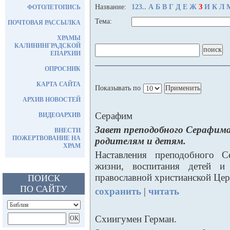
Название:
123..
А
Б
В
Г
Д
Е
Ж
З
И
К
Л
ФОТОЛЕТОПИСЬ
Тема:
ПОЧТОВАЯ РАССЫЛКА
ХРАМЫ
КАЛИНИНГРАДСКОЙ
ЕПАРХИИ
ОПРОСНИК
КАРТА САЙТА
Показывать по
АРХИВ НОВОСТЕЙ
Серафим
ВИДЕОАРХИВ
Завет преподобного Серафима
ВНЕСТИ
ПОЖЕРТВОВАНИЕ НА
родителям и детям.
ХРАМ
Наставления преподобного С
жизни, воспитания детей и
православной христианской Цер
ПОИСК
ПО САЙТУ
сохранить
|
читать
Схиигумен Герман.