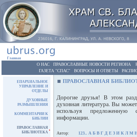
Главная
О НАС
ПРАВОСЛАВНЫЕ НОВОСТИ РЕГИОНА
ГАЗЕТА "СПАС"
ВОПРОСЫ И ОТВЕТЫ
РАСПИ
ПРАВОСЛАВНАЯ БИБЛИО
ЕПАРХИАЛЬНОЕ
УПРАВЛЕНИЕ И
ОТДЕЛЫ
Дорогие друзья! В этом разд
ДУХОВНЫЕ
духовная литература. Вы може
РАЗМЫШЛЕНИЯ
используя предложенную 
КОММЕНТАРИИ К
информации.
БИБЛИИ
ПРАВОСЛАВНАЯ
БИБЛИОТЕКА
Автор:
123..
А
Б
В
Г
Д
Е
З
И
К
Л
М