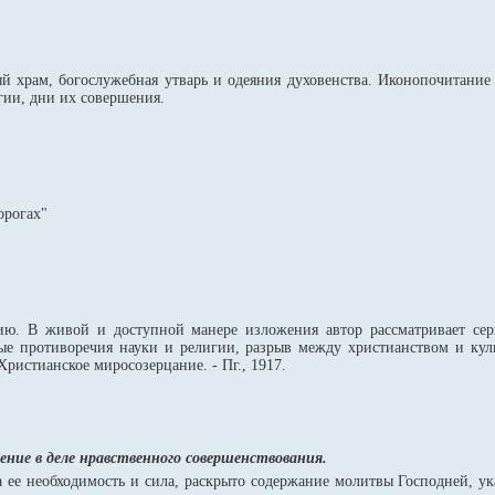
ый храм, богослужебная утварь и одеяния духовенства. Иконопочитание
ии, дни их совершения.
орогах"
ию. В живой и доступной манере изложения автор рассматривает се
ые противоречия науки и религии, разрыв между христианством и куль
Христианское миросозерцание. - Пг., 1917.
ение в деле нравственного совершенствования.
а ее необходимость и сила, раскрыто содержание молитвы Господней, 