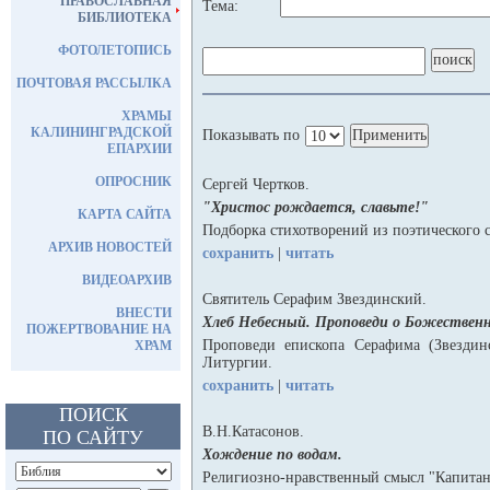
ПРАВОСЛАВНАЯ
Тема:
БИБЛИОТЕКА
ФОТОЛЕТОПИСЬ
ПОЧТОВАЯ РАССЫЛКА
ХРАМЫ
КАЛИНИНГРАДСКОЙ
Показывать по
ЕПАРХИИ
ОПРОСНИК
Сергей Чертков.
"Христос рождается, славьте!"
КАРТА САЙТА
Подборка стихотворений из поэтического 
АРХИВ НОВОСТЕЙ
сохранить
|
читать
ВИДЕОАРХИВ
Святитель Серафим Звездинский.
ВНЕСТИ
Хлеб Небесный. Проповеди о Божествен
ПОЖЕРТВОВАНИЕ НА
Проповеди епископа Серафима (Звездин
ХРАМ
Литургии.
сохранить
|
читать
ПОИСК
В.Н.Катасонов.
ПО САЙТУ
Хождение по водам.
Религиозно-нравственный смысл "Капитан