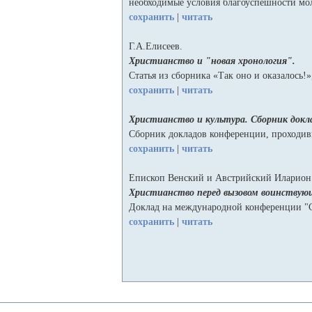
необходимые условия благоуспешности мол
сохранить
|
читать
Г.А.Елисеев.
Христианство и "новая хронология".
Статья из сборника «Так оно и оказалось
сохранить
|
читать
Христианство и культура. Сборник докла
Сборник докладов конференции, проходив
сохранить
|
читать
Епископ Венский и Австрийский Иларион
Христианство перед вызовом воинствующ
Доклад на международной конференции "Со
сохранить
|
читать