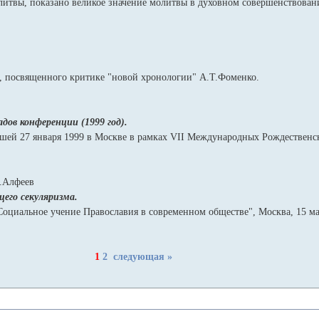
итвы, показано великое значение молитвы в духовном совершенствован
!», посвященного критике "новой хронологии" А.Т.Фоменко.
дов конференции (1999 год).
шей 27 января 1999 в Москве в рамках VII Международных Рождественск
.Алфеев
его секуляризма.
циальное учение Православия в современном обществе", Москва, 15 мар
1
2
следующая »