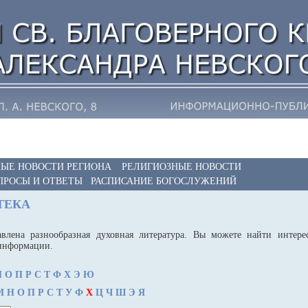
ЫЕ НОВОСТИ РЕГИОНА
РЕЛИГИОЗНЫЕ НОВОСТИ
ПРОСЫ И ОТВЕТЫ
РАСПИСАНИЕ БОГОСЛУЖЕНИЙ
ТЕКА
авлена разнообразная духовная литература. Вы можете найти интер
 информации.
Н
О
П
Р
С
Т
Ф
Х
Э
Ю
М
Н
О
П
Р
С
Т
У
Ф
Х
Ц
Ч
Ш
Э
Я