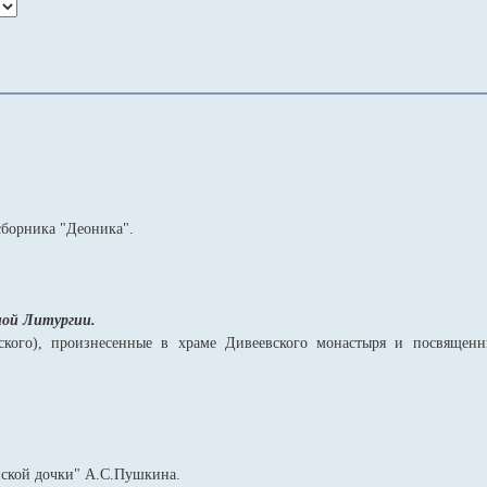
сборника "Деоника".
ной Литургии.
ского), произнесенные в храме Дивеевского монастыря и посвящен
ской дочки" А.С.Пушкина.