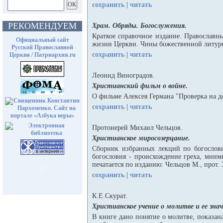
сохранить
|
читать
РЕКОМЕНДУЕМ
Храм. Обряды. Богослужения.
Краткое справочное издание. Православн
Официальный сайт
жизни Церкви. Чины божественной литург
Русской Православной
сохранить
|
читать
Церкви / Патриархия.ru
Леонид Виноградов.
Христианский фильм о войне.
О фильме Алексея Германа "Проверка на д
сохранить
|
читать
Протоиерей Михаил Чельцов.
Христианское миросозерцание.
Сборник избранных лекций по богослов
богословия - происхождение греха, мним
печатается по изданию: Чельцов М., прот. 
сохранить
|
читать
К.Е.Скурат.
Христианское учение о молитве и ее знач
В книге дано понятие о молитве, показан