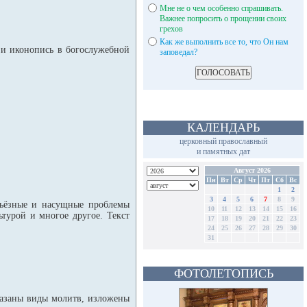
Мне не о чем особенно спрашивать.
Важнее попросить о прощении своих
грехов
Как же выполнить все то, что Он нам
 и иконопись в богослужебной
заповедал?
КАЛЕНДАРЬ
церковный православный
и памятных дат
Август 2026
Пн
Вт
Ср
Чт
Пт
Сб
Вс
1
2
3
4
5
6
7
8
9
рьёзные и насущные проблемы
10
11
12
13
14
15
16
турой и многое другое. Текст
17
18
19
20
21
22
23
24
25
26
27
28
29
30
31
ФОТОЛЕТОПИСЬ
указаны виды молитв, изложены