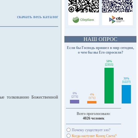
скачать весь каталог
НАШ ОПРОС
Если бы Господь пришел в мир сегодня,
о чем бы вы Его спросили?
58%
[2355]
30%
[1227]
6%
4%
ные толкованию Божественной
[273]
[171]
Всего проголосовало:
4026 человек
Почему существует зло?
Когда наступит Конец Света?