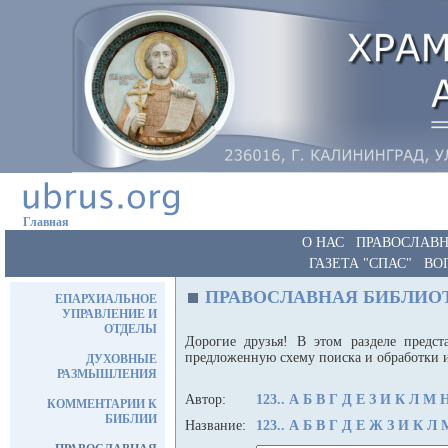
Главная
О НАС
ПРАВОСЛАВН
ГАЗЕТА "СПАС"
ВО
ПРАВОСЛАВНАЯ БИБЛИО
ЕПАРХИАЛЬНОЕ
УПРАВЛЕНИЕ И
ОТДЕЛЫ
Дорогие друзья! В этом разделе предст
предложенную схему поиска и обработки
ДУХОВНЫЕ
РАЗМЫШЛЕНИЯ
Автор:
123..
А
Б
В
Г
Д
Е
З
И
К
Л
М
КОММЕНТАРИИ К
БИБЛИИ
Название:
123..
А
Б
В
Г
Д
Е
Ж
З
И
К
Л