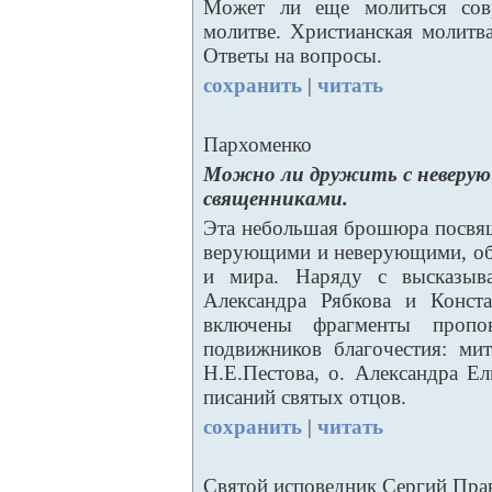
Может ли еще молиться совр
молитве. Христианская молитв
Ответы на вопросы.
сохранить
|
читать
Пархоменко
Можно ли дружить с неверую
священниками.
Эта небольшая брошюра посвя
верующими и неверующими, об
и мира. Наряду с высказыва
Александра Рябкова и Конст
включены фрагменты пропо
подвижников благочестия: ми
Н.Е.Пестова, о. Александра Е
писаний святых отцов.
сохранить
|
читать
Святой исповедник Сергий Пра