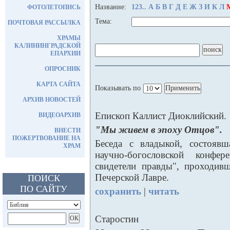
Название:
123..
А
Б
В
Г
Д
Е
Ж
З
И
К
Л
ФОТОЛЕТОПИСЬ
Тема:
ПОЧТОВАЯ РАССЫЛКА
ХРАМЫ
КАЛИНИНГРАДСКОЙ
ЕПАРХИИ
ОПРОСНИК
КАРТА САЙТА
Показывать по
АРХИВ НОВОСТЕЙ
Епископ Каллист Диоклийский.
ВИДЕОАРХИВ
"Мы живем в эпоху Отцов".
ВНЕСТИ
ПОЖЕРТВОВАНИЕ НА
Беседа с владыкой, состояв
ХРАМ
научно-богословской конфе
свидетели правды", проходив
Печерской Лавре.
ПОИСК
ПО САЙТУ
сохранить
|
читать
Старостин