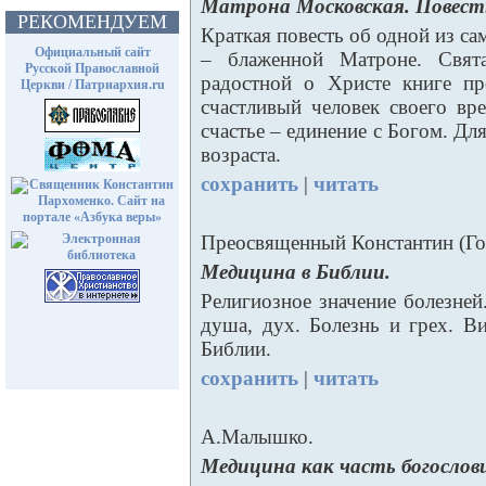
Матрона Московская. Повест
РЕКОМЕНДУЕМ
Краткая повесть об одной из с
Официальный сайт
– блаженной Матроне. Свят
Русской Православной
радостной о Христе книге пр
Церкви / Патриархия.ru
счастливый человек своего вр
счастье – единение с Богом. Д
возраста.
сохранить
|
читать
Преосвященный Константин (Го
Медицина в Библии.
Религиозное значение болезней
душа, дух. Болезнь и грех. В
Библии.
сохранить
|
читать
А.Малышко.
Медицина как часть богослов