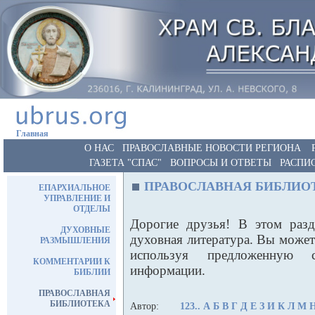
Главная
О НАС
ПРАВОСЛАВНЫЕ НОВОСТИ РЕГИОНА
ГАЗЕТА "СПАС"
ВОПРОСЫ И ОТВЕТЫ
РАСПИ
ПРАВОСЛАВНАЯ БИБЛИО
ЕПАРХИАЛЬНОЕ
УПРАВЛЕНИЕ И
ОТДЕЛЫ
Дорогие друзья! В этом разд
ДУХОВНЫЕ
духовная литература. Вы може
РАЗМЫШЛЕНИЯ
используя предложенную 
КОММЕНТАРИИ К
информации.
БИБЛИИ
ПРАВОСЛАВНАЯ
БИБЛИОТЕКА
Автор:
123..
А
Б
В
Г
Д
Е
З
И
К
Л
М