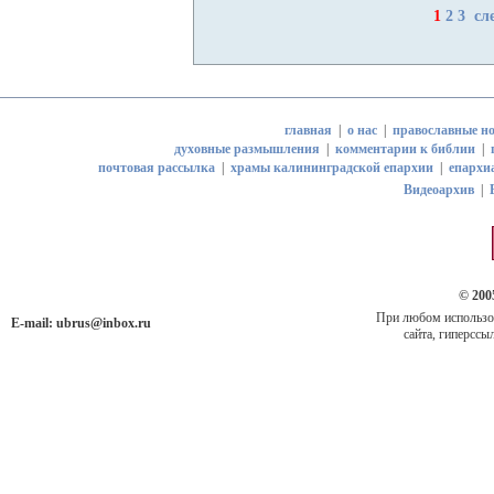
1
2
3
сл
главная
|
о нас
|
православные но
духовные размышления
|
комментарии к библии
|
почтовая рассылка
|
храмы калининградской епархии
|
епархи
Видеоархив
|
© 200
При любом использов
E-mail:
ubrus@inbox.ru
сайта, гиперссыл