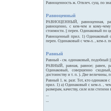
Равноценность ж. Отвлеч. сущ. по знач.
Равноценный
РАВНОЦЕННЫЙ, равноценная, равн
равноценно, с кем-чем и кому-чем
стоимости. || перен. Одинаковый по це
Равноценный прил. 1) Одинаковый с к
перен. Одинаковый с чем-л. , кем-л. по
Равный
Равный - см. одинаковый, подобный || 
РАВНЫЙ, равная, равное; равен, ра
Одинаковый, совершенно сходный,
достоинству и т. п. ). Две величины, п
Равный 1. м. разг. Тот, кто одинаков с
прил. 1) а) Одинаковый с кем-л. , че
размерам, качеству, силе или степени 
...
...