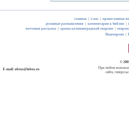
главная
|
о нас
|
православные но
духовные размышления
|
комментарии к библии
|
почтовая рассылка
|
храмы калининградской епархии
|
епархи
Видеоархив
|
© 200
При любом использов
E-mail:
ubrus@inbox.ru
сайта, гиперссыл