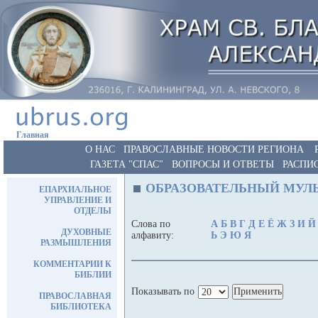
Главная
О НАС
ПРАВОСЛАВНЫЕ НОВОСТИ РЕГИОНА
ГАЗЕТА "СПАС"
ВОПРОСЫ И ОТВЕТЫ
РАСПИ
ОБРАЗОВАТЕЛЬНЫЙ МУЛ
ЕПАРХИАЛЬНОЕ
УПРАВЛЕНИЕ И
ОТДЕЛЫ
Слова по
А
Б
В
Г
Д
Е
Ё
Ж
З
И
Й
ДУХОВНЫЕ
алфавиту:
Ь
Э
Ю
Я
РАЗМЫШЛЕНИЯ
КОММЕНТАРИИ К
БИБЛИИ
Показывать по
ПРАВОСЛАВНАЯ
БИБЛИОТЕКА