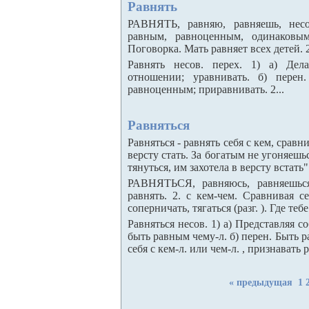
Равнять
РАВНЯТЬ, равняю, равняешь, несов
равным, равноценным, одинаковым
Поговорка. Мать равняет всех детей. 2.
Равнять несов. перех. 1) а) Дел
отношении; уравнивать. б) перен.
равноценным; приравнивать. 2...
Равняться
Равняться - равнять себя с кем, сравни
версту стать. За богатым не угоняешь
тянуться, им захотела в версту встать"
РАВНЯТЬСЯ, равняюсь, равняешься,
равнять. 2. с кем-чем. Сравнивая с
соперничать, тягаться (разг. ). Где тебе
Равняться несов. 1) а) Представляя с
быть равным чему-л. б) перен. Быть р
себя с кем-л. или чем-л. , признавать р
« предыдущая
1