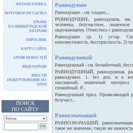
Равнодушие
ФОТОЛЕТОПИСЬ
Равнодушие - см. хладно...
ПОЧТОВАЯ РАССЫЛКА
РАВНОДУШИЕ, равнодушия, мн. 
ХРАМЫ
человека, безучастное, лишенно
КАЛИНИНГРАДСКОЙ
окружающему. Отнестись с равнодушие
ЕПАРХИИ
Равнодушие ср. 1) устар. Спо
ОПРОСНИК
невозмутимость, бесстрастность. 2) пе
КАРТА САЙТА
Равнодушный
АРХИВ НОВОСТЕЙ
Равнодушный - см. беззаботный, бесст
ВИДЕОАРХИВ
РАВНОДУШНЫЙ, равнодушная, равн
ВНЕСТИ
равнодушно. 1. без доп. и к ком
ПОЖЕРТВОВАНИЕ НА
пассивный, лишенный интереса
ХРАМ
спокойный. Р...
Равнодушный прил. Проявляющий ра
безучаст...
ПОИСК
ПО САЙТУ
Равнозначащий
РАВНОЗНАЧАЩИЙ, равнозначащая, 
такое же значение, такую же важность,