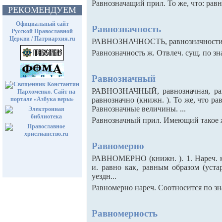
Равнозначащий прил. То же, что: равн.
РЕКОМЕНДУЕМ
Официальный сайт
Равнозначность
Русской Православной
Церкви / Патриархия.ru
РАВНОЗНАЧНОСТЬ, равнозначности, мн.
Равнозначность ж. Отвлеч. сущ. по знач
Равнозначный
РАВНОЗНАЧНЫЙ, равнозначная, равн
равнозначно (книжн. ). То же, что р
Равнозначные величины. ...
Равнозначный прил. Имеющий такое же
Равномерно
РАВНОМЕРНО (книжн. ). 1. Нареч. к 
и. равно как, равным образом (уста
уездн...
Равномерно нареч. Соотносится по знач
Равномерность