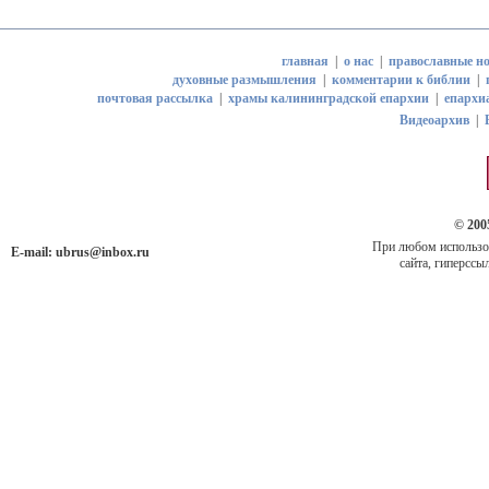
главная
|
о нас
|
православные но
духовные размышления
|
комментарии к библии
|
почтовая рассылка
|
храмы калининградской епархии
|
епархи
Видеоархив
|
© 200
При любом использов
E-mail:
ubrus@inbox.ru
сайта, гиперссыл