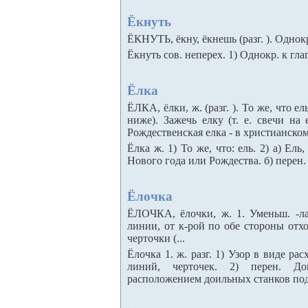
Ёкнуть
ЁКНУТЬ, ёкну, ёкнешь (разг. ). Однокр.
Ёкнуть сов. неперех. 1) Однокр. к глаг. 
Ёлка
ЁЛКА, ёлки, ж. (разг. ). То же, что ел
ниже). Зажечь елку (т. е. свечи на 
Рождественская елка - в христианском
Ёлка ж. 1) То же, что: ель. 2) а) Ел
Нового года или Рождества. б) перен. 
Ёлочка
ЁЛОЧКА, ёлочки, ж. 1. Уменьш. -ла
линии, от к-рой по обе стороны отх
черточки (...
Ёлочка 1. ж. разг. 1) Узор в виде р
линий, черточек. 2) перен. До
расположением доильных станков под уг