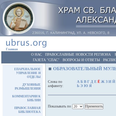
Главная
О НАС
ПРАВОСЛАВНЫЕ НОВОСТИ РЕГИОНА
ГАЗЕТА "СПАС"
ВОПРОСЫ И ОТВЕТЫ
РАСПИ
ОБРАЗОВАТЕЛЬНЫЙ МУЛ
ЕПАРХИАЛЬНОЕ
УПРАВЛЕНИЕ И
ОТДЕЛЫ
Слова по
А
Б
В
Г
Д
Е
Ё
Ж
З
И
Й
ДУХОВНЫЕ
алфавиту:
Ь
Э
Ю
Я
РАЗМЫШЛЕНИЯ
КОММЕНТАРИИ К
БИБЛИИ
Показывать по
ПРАВОСЛАВНАЯ
БИБЛИОТЕКА