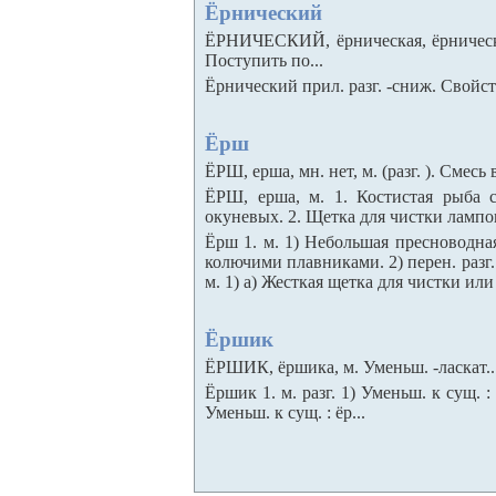
Ёрнический
ЁРНИЧЕСКИЙ, ёрническая, ёрническое
Поступить по...
Ёрнический прил. разг. -сниж. Свойст
Ёрш
ЁРШ, ерша, мн. нет, м. (разг. ). Смесь 
ЁРШ, ерша, м. 1. Костистая рыба 
окуневых. 2. Щетка для чистки ламповы
Ёрш 1. м. 1) Небольшая пресноводна
колючими плавниками. 2) перен. разг
м. 1) а) Жесткая щетка для чистки или
Ёршик
ЁРШИК, ёршика, м. Уменьш. -ласкат...
Ёршик 1. м. разг. 1) Уменьш. к сущ. : ё
Уменьш. к сущ. : ёр...