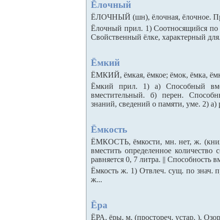
Ёлочный
ЁЛОЧНЫЙ (шн), ёлочная, ёлочное. При
Ёлочный прил. 1) Соотносящийся по зн
Свойственный ёлке, характерный для.
Ёмкий
ЁМКИЙ, ёмкая, ёмкое; ёмок, ёмка, ёмк
Ёмкий прил. 1) а) Способный вме
вместительный. б) перен. Способ
знаний, сведений о памяти, уме. 2) а)
Ёмкость
ЁМКОСТЬ, ёмкости, мн. нет, ж. (кни
вместить определенное количество 
равняется 0, 7 литра. || Способность вм
Ёмкость ж. 1) Отвлеч. сущ. по знач. 
ж...
Ёра
ЁРА, ёры, м. (простореч. устар. ). Озор