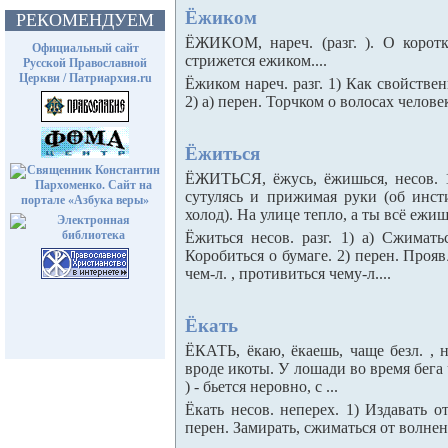
Ёжиком
РЕКОМЕНДУЕМ
ЁЖИКОМ, нареч. (разг. ). О корот
Официальный сайт
стрижется ежиком....
Русской Православной
Церкви / Патриархия.ru
Ёжиком нареч. разг. 1) Как свойствен
2) а) перен. Торчком о волосах человек
Ёжиться
ЁЖИТЬСЯ, ёжусь, ёжишься, несов. 1
сутулясь и прижимая руки (об ин
холод). На улице тепло, а ты всё ежишь
Ёжиться несов. разг. 1) а) Сжимать
Коробиться о бумаге. 2) перен. Прояв
чем-л. , противиться чему-л....
Ёкать
ЁКАТЬ, ёкаю, ёкаешь, чаще безл. , не
вроде икоты. У лошади во время бега ч
) - бьется неровно, с ...
Ёкать несов. неперех. 1) Издавать о
перен. Замирать, сжиматься от волнен.