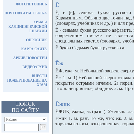
Ё
ФОТОЛЕТОПИСЬ
Ё, ё [ё], седьмая буква русског
ПОЧТОВАЯ РАССЫЛКА
Карамзиным. Обычно две точки над 
ХРАМЫ
(словарях, учебниках и др. ) и для пре
КАЛИНИНГРАДСКОЙ
Ё - седьмая буква русского алфавита
ЕПАРХИИ
современном письме не является
ОПРОСНИК
специальных текстах (словарях, учебни
Ё буква Седьмая буква русского а...
КАРТА САЙТА
АРХИВ НОВОСТЕЙ
Ёж
ВИДЕОАРХИВ
ЁЖ, ежа, м. Небольшой зверек, сверх
ВНЕСТИ
Ёж 1. м. 1) Небольшой зверек отряда
ПОЖЕРТВОВАНИЕ НА
покрыты острыми иглами. 2) перен.
ХРАМ
что-л. неприятное, обидное. 2. м. Про
ПОИСК
Ёжик
ПО САЙТУ
ЁЖИК, ёжика, м. (разг. ). Уменьш. -лас
Ёжик 1. м. разг. То же, что: ёж. 2. 
торчком волосы, взъерошенная, торчащ