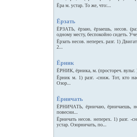
Ёра м. устар. То же, что:...
Ёрзать
ЁРЗАТЬ, ёрзаю, ёрзаешь, несов. (ра
одному месту, беспокойно сидеть. Уче
Ёрзать несов. неперех. разг. 1) Двиг
2...
Ёрник
ЁРНИК, ёрника, м. (простореч. вульг. )
Ёрник м. 1) разг. -сниж. Тот, кто на
Озор...
Ёрничать
ЁРНИЧАТЬ, ёрничаю, ёрничаешь, несо
повесни...
Ёрничать несов. неперех. 1) разг. -с
устар. Озорничать, по...