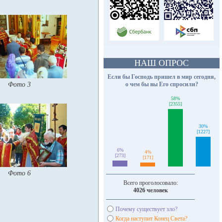
НАШ ОПРОС
Если бы Господь пришел в мир сегодня,
Фото 3
о чем бы вы Его спросили?
58%
[2355]
30%
[1227]
6%
4%
[273]
[171]
Фото 6
Всего проголосовало:
4026 человек
Почему существует зло?
Когда наступит Конец Света?