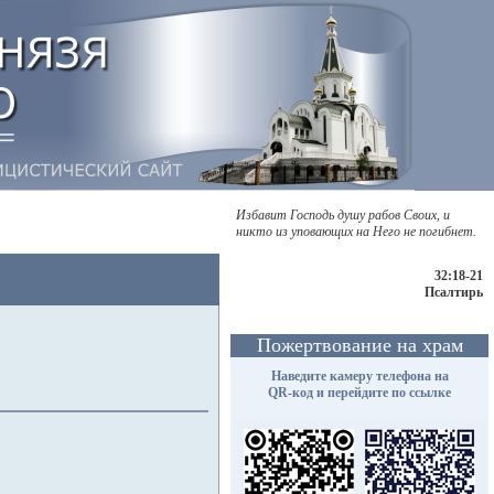
Избавит Господь душу рабов Своих, и
никто из уповающих на Него не погибнет.
32:18-21
Псалтирь
Пожертвование на храм
Наведите камеру телефона на
QR-код и перейдите по ссылке