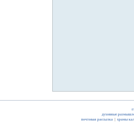
г
духовные размышл
почтовая рассылка
|
храмы кал