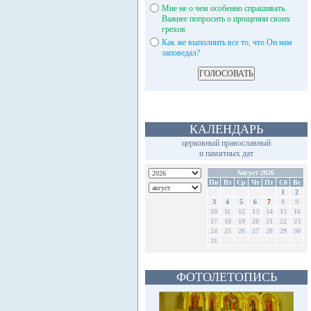
Мне не о чем особенно спрашивать.
Важнее попросить о прощении своих
грехов
Как же выполнить все то, что Он нам
заповедал?
КАЛЕНДАРЬ
церковный православный
и памятных дат
Август 2026
Пн
Вт
Ср
Чт
Пт
Сб
Вс
1
2
3
4
5
6
7
8
9
10
11
12
13
14
15
16
17
18
19
20
21
22
23
24
25
26
27
28
29
30
31
ФОТОЛЕТОПИСЬ