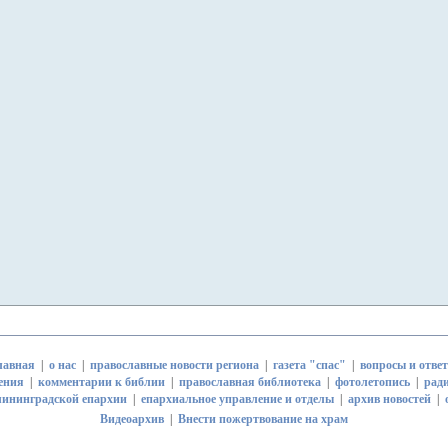
лавная
|
о нас
|
православные новости региона
|
газета "спас"
|
вопросы и отве
ения
|
комментарии к библии
|
православная библиотека
|
фотолетопись
|
рад
ининградской епархии
|
епархиальное управление и отделы
|
архив новостей
|
Видеоархив
|
Внести пожертвование на храм