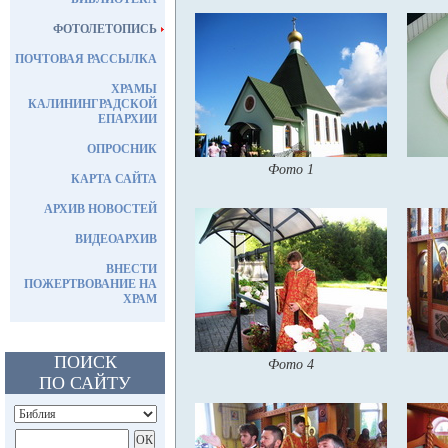
ФОТОЛЕТОПИСЬ
ПОЧТОВАЯ РАССЫЛКА
ХРАМЫ
КАЛИНИНГРАДСКОЙ
ЕПАРХИИ
ОПРОСНИК
Фото 1
КАРТА САЙТА
АРХИВ НОВОСТЕЙ
ВИДЕОАРХИВ
ВНЕСТИ
ПОЖЕРТВОВАНИЕ НА
ХРАМ
ПОИСК
Фото 4
ПО САЙТУ