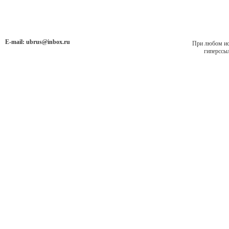
E-mail:
ubrus@inbox.ru
При любом исп
гиперссыл