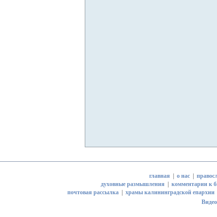
главная
|
о нас
|
правосл
духовные размышления
|
комментарии к 
почтовая рассылка
|
храмы калининградской епархии
Видео