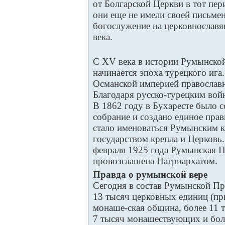
от Болгарской Церкви в тот пер
они еще не имели своей письм
богослужение на церковнославя
века.
С XV века в истории Румынско
начинается эпоха турецкого ига.
Османской империей православ
Благодаря русско-турецким вой
В 1862 году в Бухаресте было 
собрание и создано единое прав
стало именоваться Румынским 
государством крепла и Церковь
февраля 1925 года Румынская П
провозглашена Патриархатом.
Правда о румынской вере
Сегодня в состав Румынской Пр
13 тысяч церковных единиц (при
монаше-ская община, более 11 т
7 тысяч монашествующих и бол