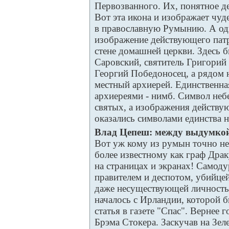
Первозванного. Их, понятное де
Вот эта икона и изображает чу
в православную Румынию. А од
изображение действующего патр
стене домашней церкви. Здесь
Саровский, святитель Григорий
Георгий Победоносец, а рядом 
местный архиерей. Единственна
архиереями - нимб. Символ неб
святых, а изображения действу
оказались символами единства н
Влад Цепеш: между выдумко
Вот уж кому из румын точно не 
более известному как граф Драк
на страницах и экранах! Самод
правителем и деспотом, убийце
даже несуществующей личностью
началось с Ирландии, которой 
статья в газете "Спас". Вернее г
Брэма Стокера. Заскучав на Зел