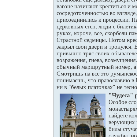
вагоне начинают креститься и 
сосредоточенностью во взгляде
присоединились к процессии. П
церковных стен, люди с билетик
руках, короче, все, скорбели 
Страстной седмицы. Потом крес
закрыл свои двери и тронулся. 
привычно тряс своих обывателе
возражения, гнева, возмущения
обычный маршрутный номер, а 
Смотришь на все это румынское
понимаешь, что православию в 
ни в "белых платочках" не тесно
"Чудеса" 
Особое сло
монастырях
найдете ко
верующих 
билы стуча
службы, но