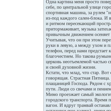
Одна картина меня просто повер
себе, по центральной улице гор
спортивная машина, за рулем 
из-под каждого сален-блока. И 
и ритмом пересекающий простр
притормаживает, музыка затихае
привычным движением осеняет 
Учитывая, что он при этом пере
руки в левую, а между ухом и 
телефон, перед нами предстает 
благочестием. Но такова румынс
церковь неотъемлемой частью с
и своей духовной жизни.
Кстати, что млад, что стар. Вот
говорящая. Страстная Пятница.
плащаницей Господа. Рядом с х
пути. Люди со свечами и пением
Мимо проезжает самый экологи
городского транспорта. Время п
вагон. И вдруг трамвай остана
остановки еще далеко), двери е