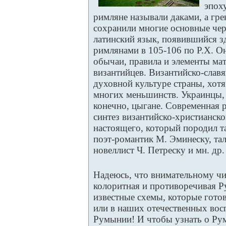
эпох
римляне называли даками, а гре
сохранили многие основные чер
латинский язык, появившийся зд
римлянами в 105-106 по Р.Х. О
обычаи, правила и элементы мат
византийцев. Византийско-славя
духовной культуре страны, хотя
многих меньшинств. Украинцы, 
конечно, цыгане. Современная 
синтез византийско-христианск
настоящего, который породил т
поэт-романтик М. Эминеску, та
новеллист Ч. Петреску и мн. др.
Надеюсь, что внимательному чи
колоритная и противоречивая Р
известные схемы, которые гото
или в наших отечественных во
Румынии! И чтобы узнать о Ру