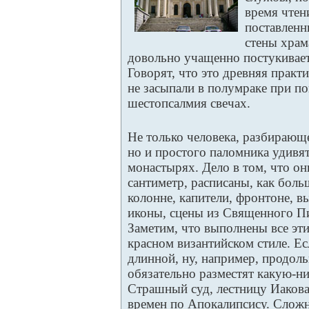
время чтен
поставленн
стены храма
довольно учащенно постукивает
Говорят, что это древняя практ
не засыпали в полумраке при п
шестопсалмия свечах.
Не только человека, разбирающе
но и простого паломника удивя
монастырях. Дело в том, что он
сантиметр, расписаны, как бол
колонне, капители, фронтоне, в
иконы, сцены из Священного Пи
Заметим, что выполнены все эт
красном византийском стиле. Ес
длинной, ну, например, продоль
обязательно разместят какую-н
Страшный суд, лестницу Иакова
времен по Апокалипсису. Сложн