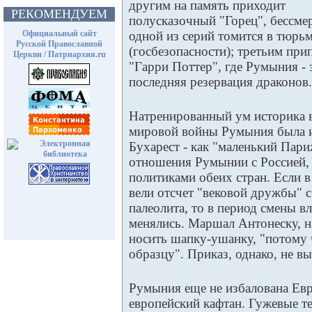
другим на память приходит
РЕКОМЕНДУЕМ
полусказочный "Горец", бессме
Официальный сайт
одной из серий томится в тюрь
Русской Православной
(госбезопасности); третьим при
Церкви / Патриархия.ru
"Гарри Поттер", где Румыния - 
последняя резервация драконов.
Натренированный ум историка 
мировой войны Румыния была из
Бухарест - как "маленький Пар
отношения Румынии с Россией,
политиками обеих стран. Если 
вели отсчет "вековой дружбы" с
палеолита, то в период смены в
менялись. Маршал Антонеску, 
носить шапку-ушанку, "потому 
образцу". Приказ, однако, не в
Румыния еще не избалована Евр
европейский кафтан. Гужевые те