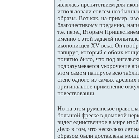
являлась препятствием для ико
использовали совсем необычные
образы. Вот как, на-пример, изо
благочестивому преданию, наше
т.е. перед Вторым Пришествием,
именно с этой задачей попытал
иконописцев XV века. Он изоб
папирус, который с обоих конц
понятно было, что под ангельс
подразумевается укорочение вр
этом самом папирусе всю таблиц
стене одного из самых древних
оригинальное применение оккул
повествовании.
Но на этом румынское православ
большой фреске в домовой церк
видел единственное в мире изоб
Дело в том, что несколько лет 
образом были доставлены мощи