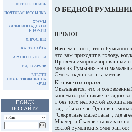
ФОТОЛЕТОПИСЬ
О БЕДНОЙ РУМЫНИ
ПОЧТОВАЯ РАССЫЛКА
ХРАМЫ
КАЛИНИНГРАДСКОЙ
ЕПАРХИИ
ПРОЛОГ
ОПРОСНИК
Начнем с того, что о Румынии н
КАРТА САЙТА
что вам приходит в голову, когд
АРХИВ НОВОСТЕЙ
Проведя импровизированный соц
ВИДЕОАРХИВ
многих Румыния - это мамалыга
Смесь, надо сказать, мутная.
ВНЕСТИ
ПОЖЕРТВОВАНИЕ НА
Кто во что горазд
ХРАМ
Оказывается, что и современны
кинематограф также изрядно за
и без того непростой ассоциати
ПОИСК
ряд обывателя. Одни вспомина
ПО САЙТУ
"Секретные материалы", где аге
Малдер и Скалли сталкиваются 
сектой румынских эмигрантов;