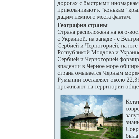
дорогах с быстрыми иномарками
приколачивают к "конькам" кр
дадим немного места фактам.
География страны
Страна расположена на юго-вос
с Украиной, на западе - с Венгри
Сербией и Черногорией, на юге -
Республикой Молдова и Украино
Сербией и Черногорией формир
впадении в Черное море обширн
страна омывается Черным море
Румынии составляет около 22,36
проживают на территории общей
Кстат
совр
запу
знан
Совр
была