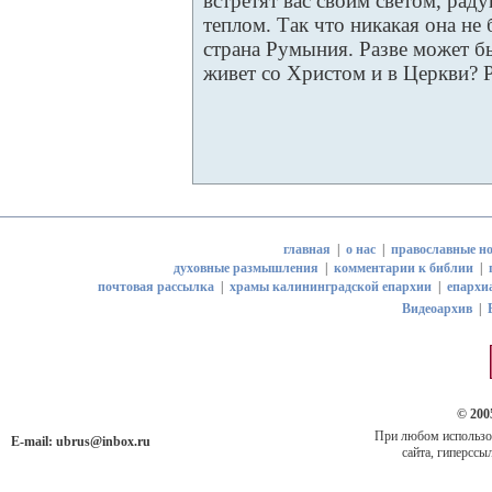
встретят вас своим светом, рад
теплом. Так что никакая она не 
страна Румыния. Разве может б
живет со Христом и в Церкви? 
главная
|
о нас
|
православные но
духовные размышления
|
комментарии к библии
|
почтовая рассылка
|
храмы калининградской епархии
|
епархи
Видеоархив
|
© 200
При любом использов
E-mail:
ubrus@inbox.ru
сайта, гиперссыл