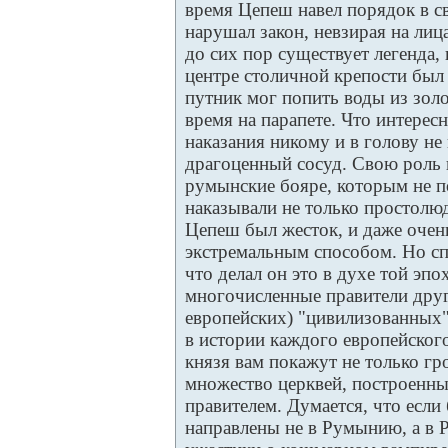
время Цепеш навел порядок в св
нарушал закон, невзирая на лиц
до сих пор существует легенда, 
центре столичной крепости был
путник мог попить воды из золо
время на парапете. Что интересн
наказания никому и в голову не
драгоценный сосуд. Свою роль 
румынские бояре, которым не по
наказывали не только простолюд
Цепеш был жесток, и даже очен
экстремальным способом. Но сп
что делал он это в духе той эпо
многочисленные правители друг
европейских) "цивилизованных"
в истории каждого европейского
князя вам покажут не только гр
множество церквей, построенн
правителем. Думается, что есл
направлены не в Румынию, а в Р