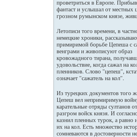
проветриться в Европе. Прибыв
фантаст и услышал от местных 
грозном румынском князе, жив
Летописи того времени, в частн
немецкие хроники, рассказывают
примиримой борьбе Цепеша с с
венграми и живописуют образ
кровожадного тирана, получав
удовольствие, когда сажал на ко
пленников. Слово "цепеш", кста
означает "сажатель на кол".
Из турецких документов того ж
Цепеш вел непримиримую войну 
карательные отряды султанов о
разгром войск князя. И соглас
казнил пленных турок, а равно 
их на кол. Есть множество исто
сомневаются в достоверности н