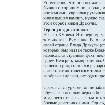
Естественно, что они пытались 
бывшего хорошим полководцем
иноземцами, укрепляя румынски
князя вышел вампир, нужно ска
этой борьбе князя Дракулы.
Герой ушедшей эпохи
Начало XV века. Это период тур
том числе на Румынию. В то вр
своей страны Влада Дракулы (с
который был назван также Влад
наблюдался странный факт: ико
царем Венгрии, замироточила. С
нашего героя, состоял в рыцарс
славно-патриотического толка.
изображен дракон, отсюда и пр
Сражаясь с турками, он не забы
обучал его основам веры и боев
младшего отказывался платить 
боевые действия с ними. Одна