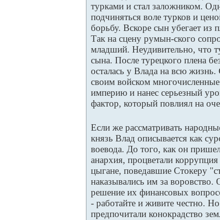
турками и стал заложником. Одн
подчиняться воле турков и цено
борьбу. Вскоре сын убегает из п
Так на сцену румын-ского сопр
младший. Неудивительно, что ту
сына. После турецкого плена бе
осталась у Влада на всю жизнь.
своим войском многочисленные
империю и нанес серьезный уро
фактор, который повлиял на оч
Если же рассматривать народные
князь Влад описывается как су
воевода. До того, как он пришел
анархия, процветали коррупция 
цыгане, поведавшие Стокеру "с
наказывались им за воровство. 
решение их финансовых вопросов
- работайте и живите честно. 
предпочитали конокрадство зем