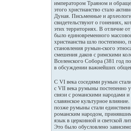
императором Траяном и обраще
этого христианство стало актив
Дуная. Письменные и археолог
свидетельствуют о гонениях, ко
этих территориях. В отличие от
было единовременного массово
христианства шло постепенно, 
становления румын-ского этноса
смешения даков с римскими кол
Вселенского Собора (381 год по
в обсуждении важнейших обще
С VI века соседями румын стали
с VII века румыны постепенно 
связи с романскими народами 
славянское культурное влияние.
позже румыны стали единствен
романским народом, принявшим
язык в церковной и светской ли
Это было обусловлено зависим