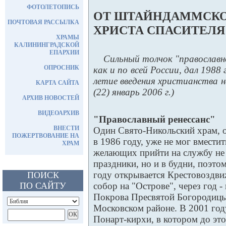
ФОТОЛЕТОПИСЬ
ОТ ШТАЙНДАММСКО
ПОЧТОВАЯ РАССЫЛКА
ХРИСТА СПАСИТЕЛЯ
ХРАМЫ
КАЛИНИНГРАДСКОЙ
ЕПАРХИИ
Сильный толчок "православно
ОПРОСНИК
как и по всей России, дал 1988
летие введения христианства н
КАРТА САЙТА
(22) январь 2006 г.)
АРХИВ НОВОСТЕЙ
ВИДЕОАРХИВ
"Православный ренессанс"
ВНЕСТИ
Один Свято-Никольский храм,
ПОЖЕРТВОВАНИЕ НА
в 1986 году, уже не мог вместит
ХРАМ
желающих прийти на службу не 
праздники, но и в будни, поэто
году открывается Крестовоздв
ПОИСК
ПО САЙТУ
собор на "Острове", через год -
Покрова Пресвятой Богородицы
Московском районе. В 2001 год
Понарт-кирхи, в котором до эт