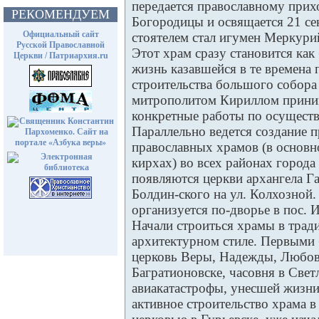
передается православному прих
РЕКОМЕНДУЕМ
Богородицы и освящается 21 сен
Официальный сайт
стоятелем стал игумен Меркури
Русской Православной
Этот храм сразу становится ка
Церкви / Патриархия.ru
жизнь казавшейся в те времена 
строительства большого собора 
митрополитом Кириллом приним
конкретные работы по осуществ
Параллельно ведется создание 
православных храмов (в основ
кирхах) во всех районах города
появляются церкви архангела Г
Болдин-ского на ул. Колхозной
организуется по-дворье в пос. 
Начали строиться храмы в тра
архитектурном стиле. Первыми 
церковь Веры, Надежды, Любов
Багратионовске, часовня в Свет
авиакатастрофы, унесшей жизни 
активное строительство храма в