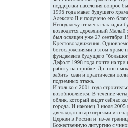
поддержки населения вопрос бы
1996 года макет будущего храм
Алексию II и получено его благ
Неподалеку от места закладки 
возводится деревянный Малый 
был освящен уже 27 сентября 1
Крестовоздвижения. Одновреме
богослужениями в этом храме н
фундамента будущего "большог
Дефолт 1998 года почти на три 
работу на стройке. До этого мо
забить сваи и практически пол
подземных этажа.
И только с 2001 года строитель
возобновляется. В течение четы
облик, который видят сейчас к
города. И наконец 3 июля 2005 
двенадцатью архиереями из епа
Церкви в России и из-за грани
Божественную литургию с чино