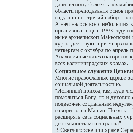
дали региону более ста квалиф
области преподавания основ пр
году прошел третий набор слуш
А начиналось все с небольших к
организовал еще в 1993 году е
ныне архиепископ Майкопский и
курсы действуют при Епархиаль
четвергам с октября по апрель
Аналогичные катехизаторские к
всех калининградских храмах.
Социальное служение Церкви
Многие православные церкви з
социальной деятельностью.
"Истинный приход там, куда лю
помолиться Богу, но и духовно 
подвержен социальным недугам -
говорит отец Марьян Позунь. -
расширять сеть социальных уч
деятельность многогранна".
В Светлогорске при храме Сер