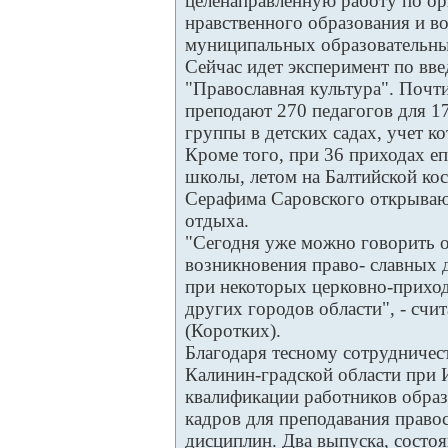
целенаправленную работу по ор
нравственного образования и в
муниципальных образовательны
Сейчас идет эксперимент по вв
"Православная культура". Почти
преподают 270 педагогов для 1
группы в детских садах, учет к
Кроме того, при 36 приходах е
школы, летом на Балтийской кос
Серафима Саровского открывают
отдыха.
"Сегодня уже можно говорить 
возникновения право- славных
при некоторых церковно-приход
других городов области", - счи
(Коротких).
Благодаря тесному сотрудничес
Калинин-градской области при
квалификации работников образ
кадров для преподавания право
дисциплин. Два выпуска, состоя