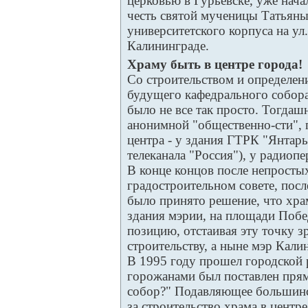
церковью в Гурьевске, уже нача
честь святой мученицы Татьяны
университетского корпуса на ул
Калининграде.
Храму быть в центре города!
Со строительством и определен
будущего кафедрального собора
было не все так просто. Тогдаш
анонимной "общественно-сти", 
центра - у здания ГТРК "Янтар
телеканала "Россия"), у радиоп
В конце концов после непросты
градостроительном совете, посл
было принято решение, что хра
здания мэрии, на площади Поб
позицию, отстаивая эту точку з
строительству, а ныне мэр Кал
В 1995 году прошел городской 
горожанами был поставлен пря
собор?" Подавляющее большинс
за строительство храма в центр