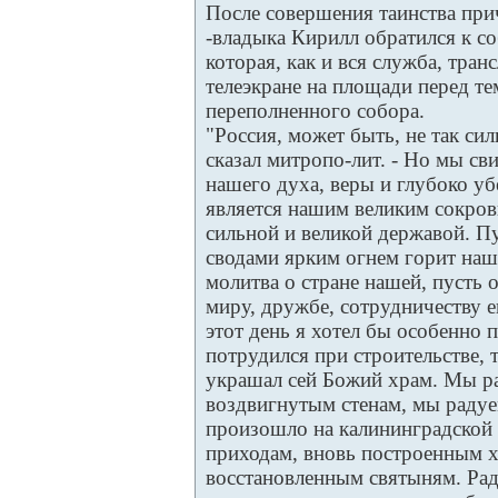
После совершения таинства прич
-владыка Кирилл обратился к с
которая, как и вся служба, тра
телеэкране на площади перед те
переполненного собора.
"Россия, может быть, не так сил
сказал митропо-лит. - Но мы св
нашего духа, веры и глубоко уб
является нашим великим сокров
сильной и великой державой. П
сводами ярким огнем горит наша
молитва о стране нашей, пусть
миру, дружбе, сотрудничеству е
этот день я хотел бы особенно п
потрудился при строительстве, т
украшал сей Божий храм. Мы ра
воздвигнутым стенам, мы радуем
произошло на калининградской з
приходам, вновь построенным 
восстановленным святыням. Рад