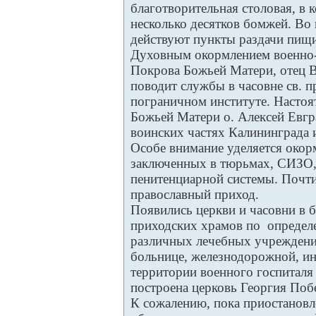
благотворительная столовая, в
несколько десятков бомжей. Во
действуют пункты раздачи пищи
Духовным окормлением военно-
Покрова Божьей Матери, отец 
поводит службы в часовне св. 
пограничном институте. Настоя
Божьей Матери о. Алексей Евгр
воинских частях Калининграда и
Особе внимание уделяется око
заключенных в тюрьмах, СИЗО,
пенитенциарной системы. Почти
православный приход.
Появились церкви и часовни в 
приходских храмов по определ
различных лечебных учреждени
больнице, железнодорожной, и
территории военного госпиталя
построена церковь Георгия Поб
К сожалению, пока приостановл