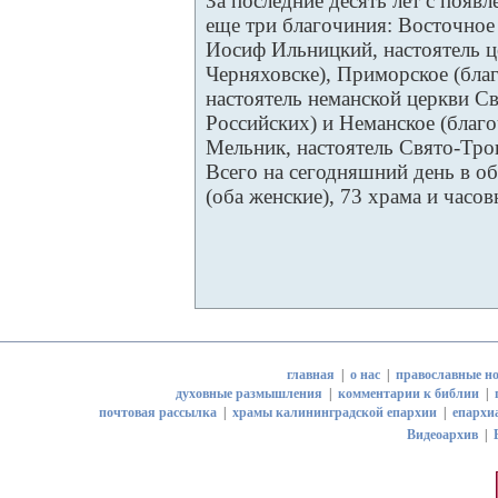
За последние десять лет с появ
еще три благочиния: Восточное
Иосиф Ильницкий, настоятель ц
Черняховске), Приморское (бла
настоятель неманской церкви 
Российских) и Неманское (благ
Мельник, настоятель Свято-Трои
Всего на сегодняшний день в о
(оба женские), 73 храма и часов
главная
|
о нас
|
православные но
духовные размышления
|
комментарии к библии
|
почтовая рассылка
|
храмы калининградской епархии
|
епархи
Видеоархив
|