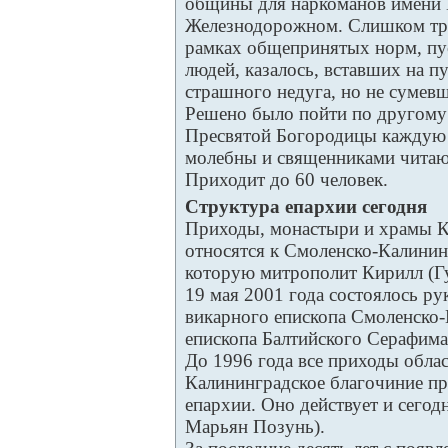
общины для наркоманов имени 
Железнодорожном. Слишком тру
рамках общепринятых норм, пус
людей, казалось, вставших на п
страшного недуга, но не сумевш
Решено было пойти по другому 
Пресвятой Богородицы каждую 
молебны и священниками читаю
Приходит до 60 человек.
Структура епархии сегодня
Приходы, монастыри и храмы К
относятся к Смоленско-Калинин
которую митрополит Кирилл (Гу
19 мая 2001 года состоялось р
викарного епископа Смоленско
епископа Балтийского Серафима
До 1996 года все приходы обла
Калининградское благочиние п
епархии. Оно действует и сегод
Марьян Позунь).