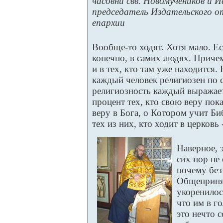
часовни свв. Новомучеников и И
председатель Издательского о
епархии
Вообще-то ходят. Хотя мало. Ес
конечно, в самих людях. Причем, 
и в тех, кто там уже находится.
каждый человек религиозен по с
религиозность каждый выражает
процент тех, кто свою веру пок
веру в Бога, о Котором учит Биб
тех из них, кто ходит в церковь
Наверное, 
сих пор не 
почему без
Общепринят
укоренилос
что им в го
это нечто 