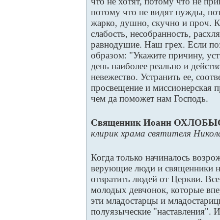
что не хотят, потому что не пр
потому что не видят нужды, пот
жарко, душно, скучно и проч. 
слабость, несобранность, расхля
равнодушие. Наш грех. Если по
образом: "Укажите причину, ус
день наиболее реально и действ
невежество. Устранить ее, соот
просвещение и миссионерская п
чем да поможет нам Господь.
Священник Иоанн ОХЛОБ
клирик храма святителя Никола
Когда только начиналось возро
верующие люди и священники н
отвратить людей от Церкви. Вс
молодых девчонок, которые впе
эти младостарцы и младостариц
полуязыческие "наставления". 