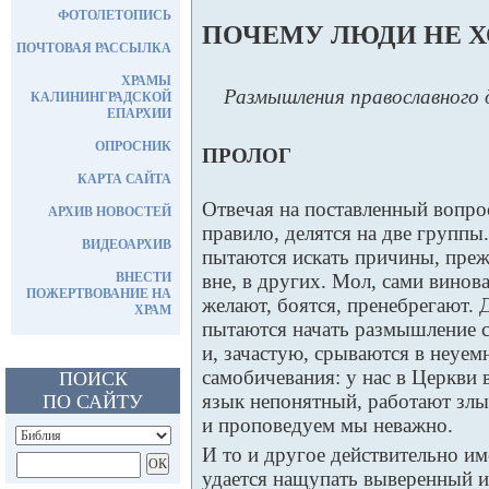
ФОТОЛЕТОПИСЬ
ПОЧЕМУ ЛЮДИ НЕ Х
ПОЧТОВАЯ РАССЫЛКА
ХРАМЫ
Размышления православного 
КАЛИНИНГРАДСКОЙ
ЕПАРХИИ
ОПРОСНИК
ПРОЛОГ
КАРТА САЙТА
Отвечая на поставленный вопро
АРХИВ НОВОСТЕЙ
правило, делятся на две группы
ВИДЕОАРХИВ
пытаются искать причины, преж
ВНЕСТИ
вне, в других. Мол, сами винова
ПОЖЕРТВОВАНИЕ НА
желают, боятся, пренебрегают. 
ХРАМ
пытаются начать размышление с
и, зачастую, срываются в неуем
самобичевания: у нас в Церкви 
ПОИСК
язык непонятный, работают злы
ПО САЙТУ
и проповедуем мы неважно.
И то и другое действительно им
удается нащупать выверенный и