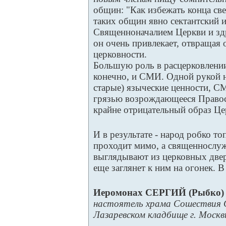
общин: "Как избежать конца све
таких общин явно сектантский и
Священноначалием Церкви и зд
он очень привлекает, отвращая 
церковности.
Большую роль в расцерковлени
конечно, и СМИ. Одной рукой н
старые) языческие ценности, 
грязью возрождающееся Правосл
крайне отрицательный образ Це
И в результате - народ робко то
проходит мимо, а священнослу
выглядывают из церковных двере
еще заглянет к ним на огонек. В
Иеромонах СЕРГИЙ (Рыбко)
настоятель храма Сошествия С
Лазаревском кладбище г. Моск