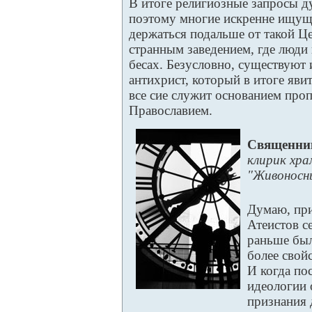
В итоге религиозные запросы д
поэтому многие искренне ищущ
держаться подальше от такой Це
странным заведением, где люди
бесах. Безусловно, существуют и
антихрист, который в итоге явит
все сие служит основанием про
Православием.
Священни
клирик хр
"Живоносн
Думаю, при
Атеистов с
раньше был
более свой
И когда по
идеологии 
признания 