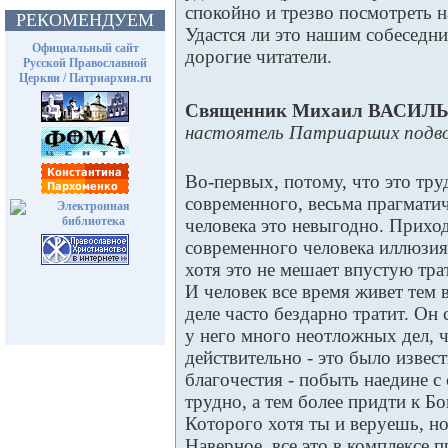
спокойно и трезво посмотреть 
РЕКОМЕНДУЕМ
Удастся ли это нашим собеседни
Официальный сайт
дорогие читатели.
Русской Православной
Церкви / Патриархия.ru
Священник Михаил ВАСИЛ
настоятель Патриарших подв
Во-первых, потому, что это тру
современного, весьма прагмат
человека это невыгодно. Приход
современного человека иллюзия,
хотя это не мешает впустую трат
И человек все время живет тем 
деле часто бездарно тратит. Он 
у него много неотложных дел, ч
действительно - это было изве
благочестия - побыть наедине с
трудно, а тем более придти к Бо
Которого хотя ты и веруешь, н
Наверное, все это в комплексе 