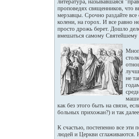
литература, называвшаяся "прав
проповедях священников, что в
мерзавцы. Срочно раздайте все 
колени, на горох. И все равно 
просто дрожь берет. Дошло дел
вмешаться самому Святейшему 
Мног
стол
отно
лучш
не та
года
сред
маши
как без этого быть на связи, ес
больных прихожан?) и так далее
К счастью, постепенно все эти 
людей и Церкви сглаживаются. Н