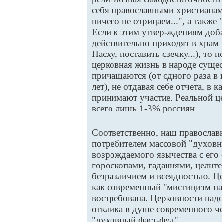
себя православными христианам
ничего не отрицаем...", а также "
Если к этим утвер-ждениям доб
действительно приходят в храм х
Пасху, поставить свечку...), то 
церковная жизнь в народе суще
причащаются (от одного раза в 
лет), не отдавая себе отчета, в
принимают участие. Реальной ц
всего лишь 1-3% россиян.
Соответственно, наш православ
потребителем массовой "духовн
возрождаемого язычества с его
гороскопами, гаданиями, целит
безразличием и всеядностью. Це
как современный "мистицизм на 
востребована. Церковности надо
отклика в душе современного ч
"духовный фаст-фуд".