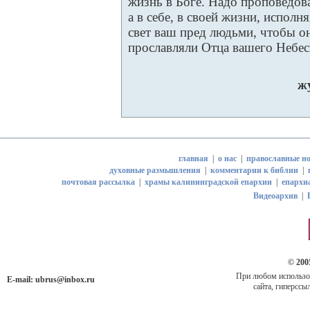
жизнь в Боге. Надо проповедоват
а в себе, в своей жизни, исполн
свет ваш пред людьми, чтобы о
прославляли Отца вашего Небес
ж
главная
|
о нас
|
православные но
духовные размышления
|
комментарии к библии
|
почтовая рассылка
|
храмы калининградской епархии
|
епархи
Видеоархив
|
© 200
При любом использов
E-mail:
ubrus@inbox.ru
сайта, гиперссыл