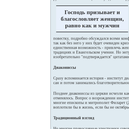
Господь призывает и
благословляет женщин,
равно как и мужчин
повестку, подробно обсуждался всеми кон
так как без него у них будет очевиден кр
единственная возможность - привлечь жен
традициях и Евангельском учении. Но энту
изобретательно "подтверждается" цитатами
Диакониссы
Сразу вспоминается история - институт д
сан и потом занимались благотворительнос
Позднее диакониссы из церкви исчезли ка
отменялось. Вопрос о возрождении институ
многие епископы и митрополит Филарет (Д
воплотили бы в жизнь, если бы не октябрь
Традиционный взгляд
Но многие православные христианки совс