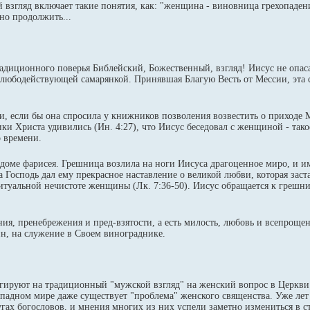
 взгляд включает такие понятия, как: "женщина - виновница грехопаден
но продолжить...
традиционного поверья Библейский, Божественный, взгляд! Иисус не опас
релюбодействующей самарянкой. Принявшая Благую Весть от Мессии, эта
ти, если бы она спросила у книжников позволения возвестить о приходе 
ки Христа удивились (Ин. 4:27), что Иисус беседовал с женщиной - так
 времени.
доме фарисея. Грешница возлила на ноги Иисуса драгоценное миро, и 
а Господь дал ему прекрасное наставление о великой любви, которая застав
итуальной нечистоте женщины (Лк. 7:36-50). Иисус обращается к грешни
ния, пренебрежения и пред-взятости, а есть милость, любовь и всепроще
н, на служение в Своем винограднике.
ируют на традиционный "мужской взгляд" на женский вопрос в Церкви. 
падном мире даже существует "проблема" женского священства. Уже лет
ах богословов, и мнения многих из них успели заметно измениться в с