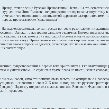
Правда, точка зрения Русской Православной Церкви на это остаётся не
журналистка Инна Рыжкова, неоднократно освящающая данную тему в 
отмечает, что отношения с англиканской церковью расстроились именно
первые протестантские "священницы".
На межконфессиональных конгрессах вопрос о рукоположении женщин
фессиями. Однако, точки зрения слишком различны. Протестанты выступа
изис священства как такового (в настоящий момент многие приходы остают
щин к пастырству). Православные же и католики - против таких нововве
зиастки этого вопроса не сдаются, утверждая, что изначально женщина 
 из святых отцов.
иаконисс, существовавший в первые века христианства. Его выпускницы
тью и учительством, но служить в храме права не имели, хотя в соборах 
к бы сами собой, само это понятие было забыто, но официально Правосл
та диаконисс возник вновь в XIX веке, и подняли его русские аристокр
роздов). Идею эту подхватила великая княгиня Елизавета Федоровна и 
ский переворот.
ем не поддерживают сторонниц рукоположения женщин, однозначно исто