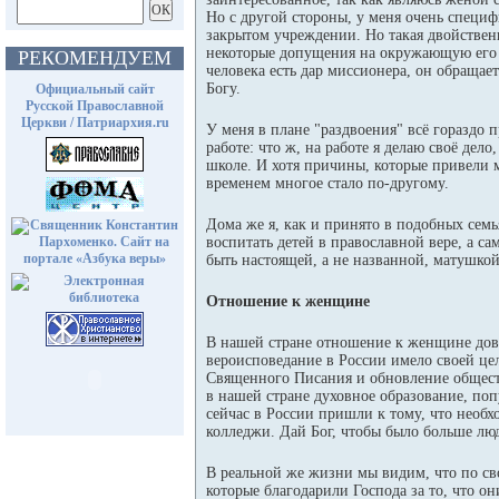
Но с другой стороны, у меня очень специф
закрытом учреждении. Но такая двойственн
некоторые допущения на окружающую его ра
РЕКОМЕНДУЕМ
человека есть дар миссионера, он обращает
Богу.
Официальный сайт
Русской Православной
Церкви / Патриархия.ru
У меня в плане "раздвоения" всё гораздо п
работе: что ж, на работе я делаю своё дел
школе. И хотя причины, которые привели ме
временем многое стало по-другому.
Дома же я, как и принято в подобных семь
воспитать детей в православной вере, а са
быть настоящей, а не названной, матушкой
Отношение к женщине
В нашей стране отношение к женщине дов
вероисповедание в России имело своей це
Священного Писания и обновление общест
в нашей стране духовное образование, поп
сейчас в России пришли к тому, что необ
колледжи. Дай Бог, чтобы было больше лю
В реальной же жизни мы видим, что по с
которые благодарили Господа за то, что о