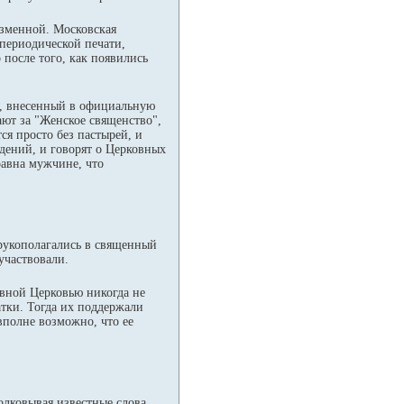
изменной. Московская
периодической печати,
 после того, как появились
, внесенный в официальную
ют за "Женское священство",
ся просто без пастырей, и
дений, и говорят о Церковных
равна мужчине, что
 рукополагались в священный
участвовали.
авной Церковью никогда не
атки. Тогда их поддержали
вполне возможно, что ее
лковывая известные слова