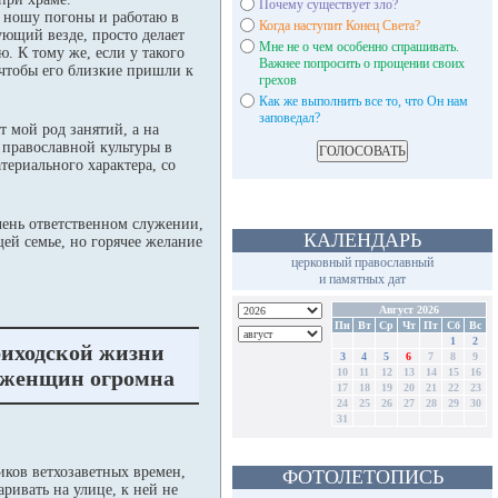
Почему существует зло?
Я ношу погоны и работаю в
Когда наступит Конец Света?
ующий везде, просто делает
Мне не о чем особенно спрашивать.
. К тому же, если у такого
Важнее попросить о прощении своих
, чтобы его близкие пришли к
грехов
Как же выполнить все то, что Он нам
заповедал?
т мой род занятий, а на
в православной культуры в
териального характера, со
очень ответственном служении,
КАЛЕНДАРЬ
щей семье, но горячее желание
церковный православный
и памятных дат
Август 2026
Пн
Вт
Ср
Чт
Пт
Сб
Вс
1
2
риходской жизни
3
4
5
6
7
8
9
 женщин огромна
10
11
12
13
14
15
16
17
18
19
20
21
22
23
24
25
26
27
28
29
30
31
ков ветхозаветных времен,
ФОТОЛЕТОПИСЬ
ривать на улице, к ней не