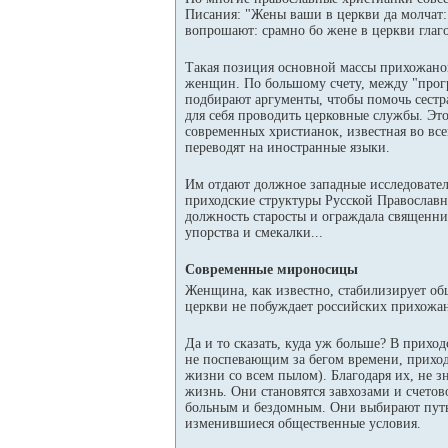
Писания: "Жены ваши в церкви да молчат: 
вопрошают: срамно бо жене в церкви глагол
Такая позиция основной массы прихожано
женщин. По большому счету, между "прог
подбирают аргументы, чтобы помочь сестр
для себя проводить церковные службы. Это 
современных христианок, известная во вс
переводят на иностранные языки.
Им отдают должное западные исследовател
приходские структуры Русской Православн
должность старосты и ограждала священник
упорства и смекалки...
Современные мироносицы
Женщина, как известно, стабилизирует об
церкви не побуждает российских прихожан
Да и то сказать, куда уж больше? В прих
не поспевающим за бегом времени, прихо
жизни со всем пылом). Благодаря их, не з
жизнь. Они становятся завхозами и счето
больным и бездомным. Они выбирают путь 
изменившиеся общественные условия.