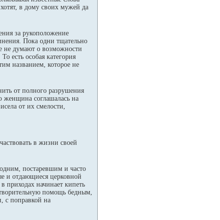
хотят, в дому своих мужей да
ения за рукоположение
инения. Пока одни тщательно
се не думают о возможности
 То есть особая категория
тим названием, которое не
нить от полного разрушения
ко женщина соглашалась на
исела от их смелости,
частвовать в жизни своей
 одним, постаревшим и часто
ые и отдающиеся церковной
 в приходах начинает кипеть
готворительную помощь бедным,
, с поправкой на