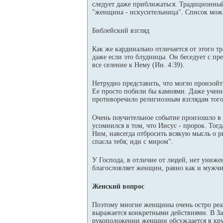
следует даже приближаться. Традиционный
"женщина - искусительница". Список мож
Библейский взгляд
Как же кардинально отличается от этого 
даже если это блудницы. Он беседует с п
все селение к Нему (Ин. 4:39).
Нетрудно представить, что могло произой
Ее просто побили бы камнями. Даже учени
противоречило религиозным взглядам того
Очень поучительное событие произошло в 
усомнился в том, что Иисус - пророк. Тогд
Ним, навсегда отбросить всякую мысль о р
спасла тебя; иди с миром".
У Господа, в отличие от людей, нет униже
благословляет женщин, равно как и мужчи
Женский вопрос
Поэтому многие женщины очень остро реаг
выражается конкретными действиями. В За
рукоположении женщин обсуждается в круг