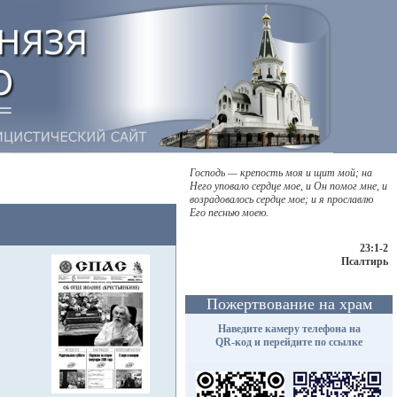
Господь — крепость моя и щит мой; на
Него уповало сердце мое, и Он помог мне, и
возрадовалось сердце мое; и я прославлю
Его песнью моею.
23:1-2
Псалтирь
Пожертвование на храм
Наведите камеру телефона на
QR-код и перейдите по ссылке