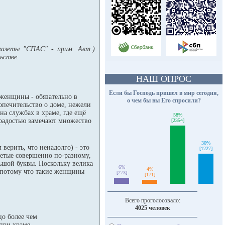
газеты "СПАС" - прим. Авт.)
ьстве.
НАШ ОПРОС
Если бы Господь пришел в мир сегодня,
 женщины - обязательно в
о чем бы вы Его спросили?
опечительство о доме, нежели
 на службах в храме, где ещё
58%
радостью замечают множество
[2354]
30%
верить, что ненадолго) - это
[1227]
детые совершенно по-разному,
льшой буквы. Поскольку велика
6%
4%
, потому что такие женщины
[273]
[171]
Всего проголосовало:
4025 человек
цо более чем
при храме.