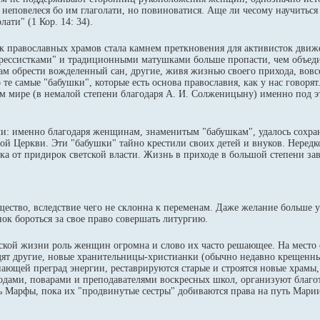
неповелеся бо им глаголати, но повиноватися. Аще ли чесому научиться 
ати" (1 Кор. 14: 34).
к православных храмов стала камнем преткновения для активисток движ
рессистками" и традиционными матушками больше пропасти, чем объед
ам обрести вожделенный сан, другие, живя жизнью своего прихода, вов
те самые "бабушки", которые есть основа православия, как у нас говорят.
ем мире (в немалой степени благодаря А. И. Солженицыну) именно под э
и: именно благодаря женщинам, знаменитым "бабушкам", удалось сохра
ой Церкви. Эти "бабушки" тайно крестили своих детей и внуков. Неред
а от придирок светской власти. Жизнь в приходе в большой степени зав
щество, вследствие чего не склонна к переменам. Даже желание больше у
ок бороться за свое право совершать литургию.
одской жизни роль женщин огромна и слово их часто решающее. На место
дят другие, новые хранительницы-христианки (обычно недавно крещенн
нающей преград энергии, реставрируются старые и строятся новые храмы,
водами, поварами и преподавателями воскресных школ, организуют бла
Марфы, пока их "продвинутые сестры" добиваются права на путь Марии