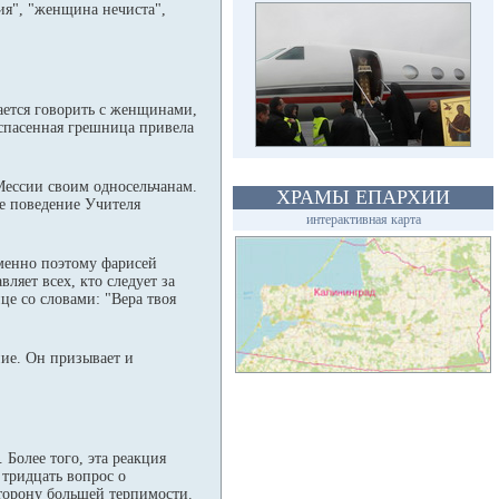
ия", "женщина нечиста",
ается говорить с женщинами,
 спасенная грешница привела
Мессии своим односельчанам.
ХРАМЫ ЕПАРХИИ
ое поведение Учителя
интерактивная карта
именно поэтому фарисей
ляет всех, кто следует за
це со словами: "Вера твоя
ние. Он призывает и
Более того, эта реакция
 тридцать вопрос о
торону большей терпимости.