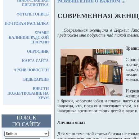
ПРАВОСЛАВНАЯ
РАЗМЫШЛЕНИЯ О ВАЖНОМ
БИБЛИОТЕКА
СОВРЕМЕННАЯ ЖЕНЩИ
ФОТОЛЕТОПИСЬ
ПОЧТОВАЯ РАССЫЛКА
Современная женщина в Церкви: Кто
ХРАМЫ
предложил мне подумать над такой темой 
КАЛИНИНГРАДСКОЙ
ЕПАРХИИ
Традиц
ОПРОСНИК
С одно
КАРТА САЙТА
платке
карьер
АРХИВ НОВОСТЕЙ
недавн
ВИДЕОАРХИВ
молоды
ВНЕСТИ
И сред
ПОЖЕРТВОВАНИЕ НА
женщин
ХРАМ
в брюки, короткие юбки и платья, часто с
надежда, что, пока они посещают храм, в
наверняка воспитают своих детей в вере и
ПОИСК
Личный опыт
ПО САЙТУ
Для меня тема этой статьи близка не тольк
заинтересованное, так как являюсь женой 