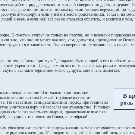
ическая работа, род деятельности которой совершенно далёк от церкви. 
ость совершенно не тяготит, поскольку, если человек верующий, он вер
бочую атмосферу, а если у него атеисты родственники, тогда и на семью
 людей к вере, а если нет, всё равно старается обратить, и молится о том
роще. К счастью, супруг не только не против, но и всячески поддерживае
о, и считаю, что оно не менее важное, чем, допустим, преподавание Осно
ня трудиться в такое место, были совершенно не духовного, а скорее, ма
ях, типичная "жена при муже", стараюсь быть опорой в его нелёгком и 
ма в ней укрепиться. Правда, я многого не знаю, так как росла в неверую
, вкупе с великим терпением моего супруга, мне очень помогает.
ольно неоднозначное. Изначально христианское
В п
лью познание истины Божьей, глубокое изучение
роль
ва. Но известный семидесятилетний период приостановил
утно уничтожая веру и православное духовенство. И только
ходимо снова открывать семинарии, православные школы и
дей, зовущих к исполнению Слова, а не обряда!
воим убеждениям некоторые лидеры-мужчины мало отличаются от законни
ни "не родились женщиной", твердо знали, что с женщиной нельзя разгова