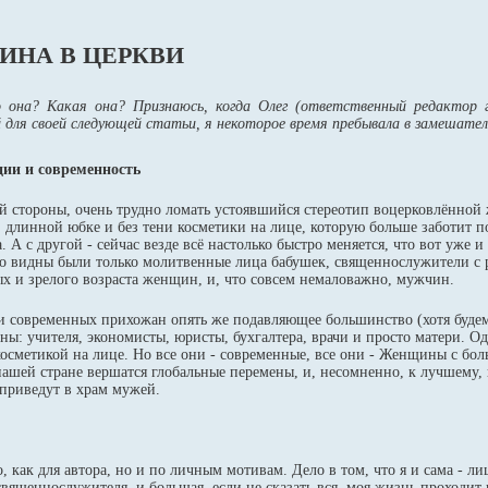
НА В ЦЕРКВИ
 она? Какая она? Признаюсь, когда Олег (ответственный редактор 
для своей следующей статьи, я некоторое время пребывала в замешател
ии и современность
й стороны, очень трудно ломать устоявшийся стереотип воцерковлённой
, длинной юбке и без тени косметики на лице, которую больше заботит п
а. А с другой - сейчас везде всё настолько быстро меняется, что вот уже и
о видны были только молитвенные лица бабушек, священнослужители с 
х и зрелого возраста женщин, и, что совсем немаловажно, мужчин.
и современных прихожан опять же подавляющее большинство (хотя будем 
ы: учителя, экономисты, юристы, бухгалтера, врачи и просто матери. О
 косметикой на лице. Но все они - современные, все они - Женщины с бо
 нашей стране вершатся глобальные перемены, и, несомненно, к лучшему
 приведут в храм мужей.
о, как для автора, но и по личным мотивам. Дело в том, что я и сама - ли
священнослужителя, и большая, если не сказать вся, моя жизнь проходит 