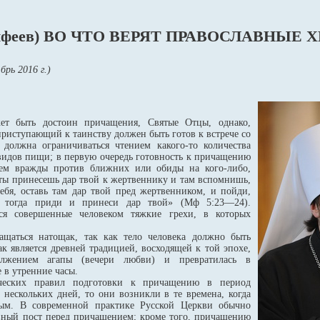
(Алфеев) ВО ЧТО ВЕРЯТ ПРАВОСЛАВНЫЕ
брь 2016 г.)
ет быть достоин причащения, Святые Отцы, однако,
приступающий к таинству должен быть готов к встрече со
должна ограничиваться чтением какого-то количества
видов пищи; в первую очередь готовность к причащению
вием вражды против ближних или обиды на кого-либо,
ы принесешь дар твой к жертвеннику и там вспомнишь,
тебя, оставь там дар твой пред жертвенником, и пойди,
 тогда приди и принеси дар твой» (Мф 5:23—24).
ся совершенные человеком тяжкие грехи, в которых
щаться натощак, так как тело человека должно быть
 является древней традицией, восходящей к той эпохе,
олжением агапы (вечери любви) и превратилась в
 в утренние часы.
ических правил подготовки к причащению в период
е нескольких дней, то они возникли в те времена, когда
ным. В современной практике Русской Церкви обычно
евный пост перед причащением; кроме того, причащению