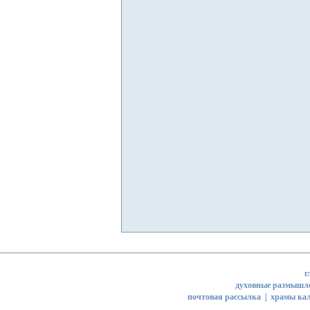
г
духовные размышл
почтовая рассылка
|
храмы кал