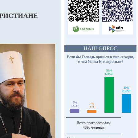
 ХРИСТИАНЕ
НАШ ОПРОС
Если бы Господь пришел в мир сегодня,
о чем бы вы Его спросили?
58%
[2355]
30%
[1227]
6%
4%
[273]
[171]
Всего проголосовало:
4026 человек