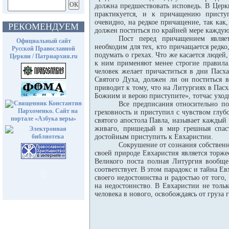
должна предшествовать исповедь. В Церк
практикуется, и к причащению приступ
очевидно, на редкое причащение, так как,
РЕКОМЕНДУЕМ
должен поститься по крайней мере каждую
Пост перед причащением являе
Официальный сайт
необходим для тех, кто причащается редко,
Русской Православной
подумать о грехах. Что же касается людей
Церкви / Патриархия.ru
к ним применяют менее строгие правила.
человек желает причаститься в дни Пасх
Святого Духа, должен ли он поститься 
приводит к тому, что на Литургиях в Пас
Божиим и верою приступите», тотчас уходи
Все предписания относительно по
греховность и приступил с чувством глуб
святого апостола Павла, называет каждый
живаго, пришедый в мир грешныя спасти
достойным приступить к Евхаристии.
Сокрушение от сознания собственн
своей природе Евхаристия является торж
Великого поста полная Литургия вообще
соответствует. В этом парадокс и тайна Е
своего недостоинства и радостью от того,
на недостоинство. В Евхаристии не толь
человека в нового, освобождаясь от груза