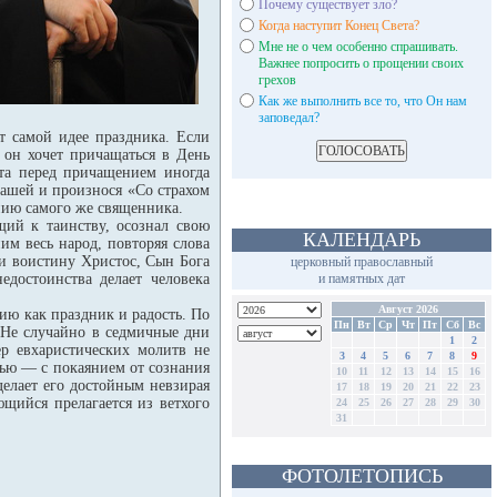
Почему существует зло?
Когда наступит Конец Света?
Мне не о чем особенно спрашивать.
Важнее попросить о прощении своих
грехов
Как же выполнить все то, что Он нам
заповедал?
т самой идее праздника. Если
 он хочет причащаться в День
та перед причащением иногда
чашей и произнося «Со страхом
анию самого же священника.
щий к таинству, осознал свою
КАЛЕНДАРЬ
им весь народ, повторяя слова
си воистину Христос, Сын Бога
церковный православный
достоинства делает человека
и памятных дат
Август 2026
ию как праздник и радость. По
Пн
Вт
Ср
Чт
Пт
Сб
Вс
 Не случайно в седмичные дни
1
2
р евхаристических молитв не
3
4
5
6
7
8
9
тью — с покаянием от сознания
10
11
12
13
14
15
16
делает его достойным невзирая
17
18
19
20
21
22
23
щийся прелагается из ветхого
24
25
26
27
28
29
30
31
ФОТОЛЕТОПИСЬ