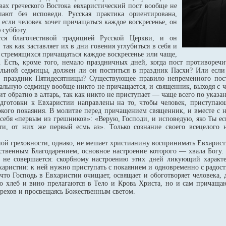
вах греческого Востока евхаристический пост вообще не
ают без исповеди. Русская практика ориентирована,
 если человек хочет причащаться каждое воскресенье, он
 субботу.
тся благочестивой традицией Русской Церкви, и он
 так как заставляет их в дни говения углубиться в себя и
, стремящихся причащаться каждое воскресенье или чаще,
 Есть, кроме того, немало праздничных дней, когда пост противоречи
альной седмицы, должен ли он поститься в праздник Пасхи? Или если
в праздник Пятидесятницы? Существующее правило непременного пос
хальную седмицу вообще никто не причащается, и священник, выходя с 
т обратно в алтарь, так как никто не приступает — чаще всего по указ
дготовки к Евхаристии направлены на то, чтобы человек, приступаю
окого покаяния. В молитве перед причащением священник, и вместе с н
 себя «первым из грешников»: «Верую, Господи, и исповедую, яко Ты е
, от них же первый есмь аз». Только сознание своего всецелого не
ой греховности, однако, не мешает христианину воспринимать Евхарист
ественным Благодарением, основное настроение которого — хвала Богу.
 не совершается: скорбному настроению этих дней ликующий характе
вхаристии: к ней нужно приступать с покаянием и одновременно с радос
 что Господь в Евхаристии очищает, освящает и обоготворяет человека, 
ко хлеб и вино прелагаются в Тело и Кровь Христа, но и сам причащаю
 грехов и просвещаясь Божественным светом.