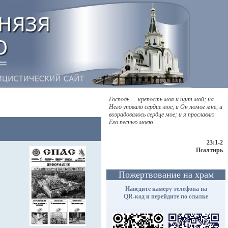
Господь — крепость моя и щит мой; на
Него уповало сердце мое, и Он помог мне, и
возрадовалось сердце мое; и я прославлю
Его песнью моею.
23:1-2
Псалтирь
Пожертвование на храм
Наведите камеру телефона на
QR-код и перейдите по ссылке