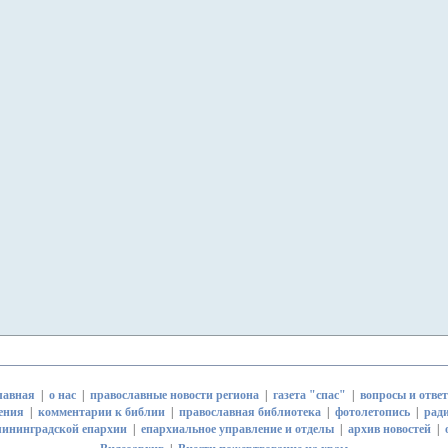
лавная
|
о нас
|
православные новости региона
|
газета "спас"
|
вопросы и отве
ения
|
комментарии к библии
|
православная библиотека
|
фотолетопись
|
рад
ининградской епархии
|
епархиальное управление и отделы
|
архив новостей
|