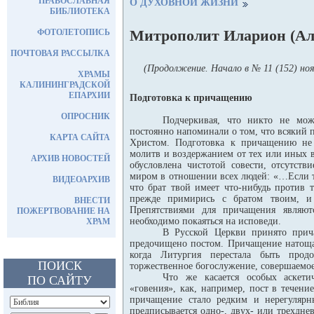
ПРАВОСЛАВНАЯ
О ДУХОВНОЙ ЖИЗНИ
БИБЛИОТЕКА
Митрополит Иларион 
ФОТОЛЕТОПИСЬ
ПОЧТОВАЯ РАССЫЛКА
(Продолжение. Начало в № 11 (152) ноя
ХРАМЫ
КАЛИНИНГРАДСКОЙ
ЕПАРХИИ
Подготовка к причащению
ОПРОСНИК
Подчеркивая, что никто не мож
постоянно напоминали о том, что всякий 
КАРТА САЙТА
Христом. Подготовка к причащению не 
молитв и воздержанием от тех или иных 
АРХИВ НОВОСТЕЙ
обусловлена чистотой совести, отсутст
миром в отношении всех людей: «…Если т
ВИДЕОАРХИВ
что брат твой имеет что-нибудь против 
прежде примирись с братом твоим, и
ВНЕСТИ
Препятствиями для причащения являют
ПОЖЕРТВОВАНИЕ НА
необходимо покаяться на исповеди.
ХРАМ
В Русской Церкви принято прича
предочищено постом. Причащение натощак
когда Литургия перестала быть прод
ПОИСК
торжественное богослужение, совершаемое
Что же касается особых аскет
ПО САЙТУ
«говения», как, например, пост в течени
причащение стало редким и нерегуляр
предписывается одно-, двух- или трехдн