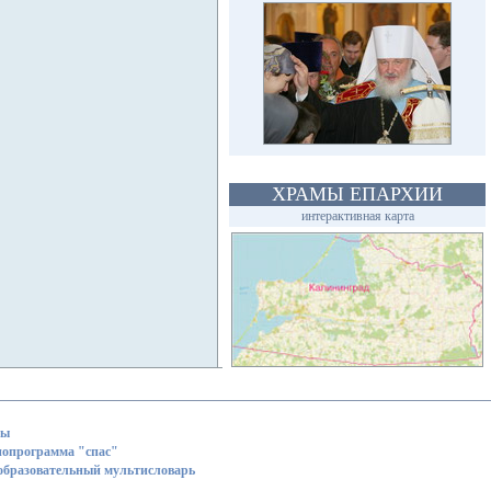
ХРАМЫ ЕПАРХИИ
интерактивная карта
ты
иопрограмма "спас"
образовательный мультисловарь