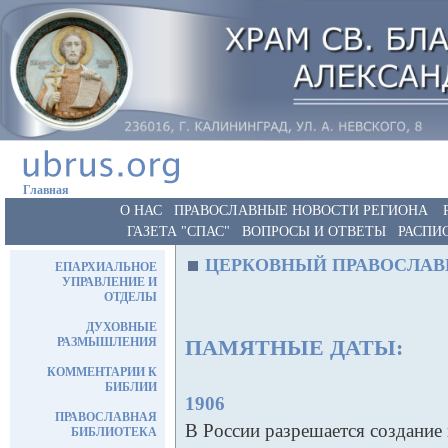
Главная
О НАС
ПРАВОСЛАВНЫЕ НОВОСТИ РЕГИОНА
ГАЗЕТА "СПАС"
ВОПРОСЫ И ОТВЕТЫ
РАСПИ
ЦЕРКОВНЫЙ ПРАВОСЛАВ
ЕПАРХИАЛЬНОЕ
УПРАВЛЕНИЕ И
ОТДЕЛЫ
ДУХОВНЫЕ
РАЗМЫШЛЕНИЯ
ПАМЯТНЫЕ ДАТЫ:
КОММЕНТАРИИ К
БИБЛИИ
1906
ПРАВОСЛАВНАЯ
В России разрешается создани
БИБЛИОТЕКА