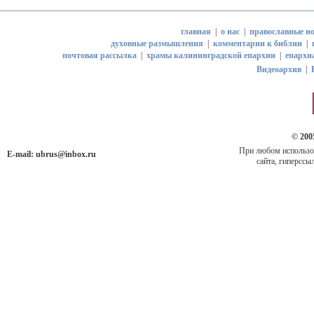
главная
|
о нас
|
православные но
духовные размышления
|
комментарии к библии
|
почтовая рассылка
|
храмы калининградской епархии
|
епархи
Видеоархив
|
© 200
При любом использов
E-mail:
ubrus@inbox.ru
сайта, гиперссыл