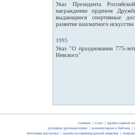
Указ Президента Российско
награждении орденом Дружбы
выдающиеся спортивные до
развитие шахматного искусства
1995
Указ "О праздновании 775-ле
Невского"
главная
|
о нас
|
православные но
духовные размышления
|
комментарии к библии
|
почтовая рассылка
|
храмы калининградской епархии
|
епархи