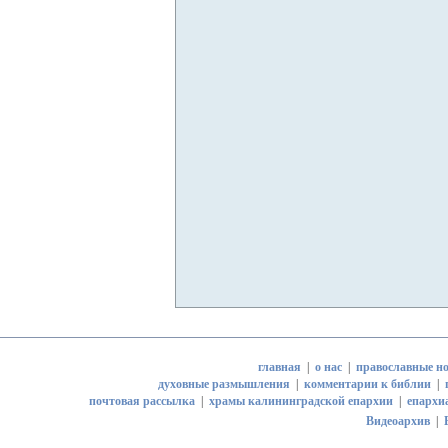
главная
|
о нас
|
православные но
духовные размышления
|
комментарии к библии
|
почтовая рассылка
|
храмы калининградской епархии
|
епархи
Видеоархив
|