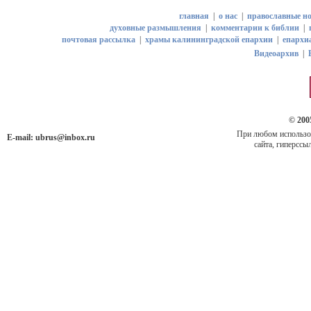
главная
|
о нас
|
православные но
духовные размышления
|
комментарии к библии
|
почтовая рассылка
|
храмы калининградской епархии
|
епархи
Видеоархив
|
© 200
При любом использов
E-mail:
ubrus@inbox.ru
сайта, гиперссыл