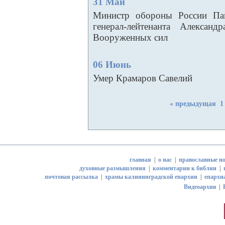
31 Май
Министр обороны России Пав
генерал-лейтенанта Алексан
Вооруженных сил
06 Июнь
Умер Крамаров Савелий
« предыдущая
1
главная
|
о нас
|
православные но
духовные размышления
|
комментарии к библии
|
почтовая рассылка
|
храмы калининградской епархии
|
епархи
Видеоархив
|