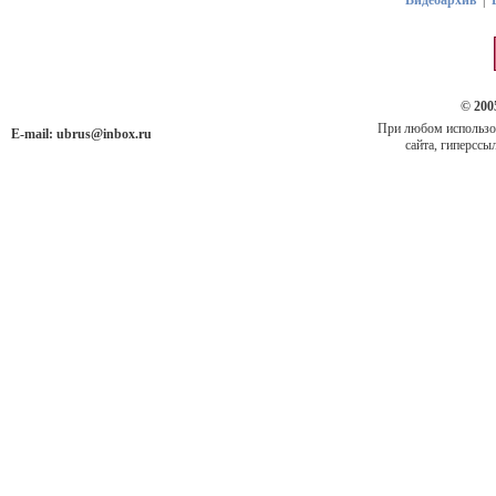
Видеоархив
|
© 200
При любом использов
E-mail:
ubrus@inbox.ru
сайта, гиперссыл