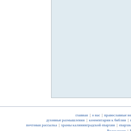
главная
|
о нас
|
православные но
духовные размышления
|
комментарии к библии
|
почтовая рассылка
|
храмы калининградской епархии
|
епархи