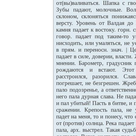
от(вы)валиваться. Шапка с гво
Зубы падают, молочные. Воло
склоном, склоняться понижаяс
версту. Уровень от Валдая до 
камня падает к востоку. горн. 
говор. падает под таким-то у
нисходить, или умаляться, не у
в прям. и переносн. знач. | 
падает в силе, доверии, власти
мнении. Барометр, градусник 
рождаются и встают. Этот
расстроился, разорился. Сла
погрешает, не безгрешен. Жреб
пало подозренье, а ответственн
него пала дурная слава. Не пад
и пал убитый! Пасть в битве, и 
сражении. Крепость пала, не 
падет на меня, то и понесу, что
от (против) солнца. Река падает
пала, арх. выстрел. Такая судь