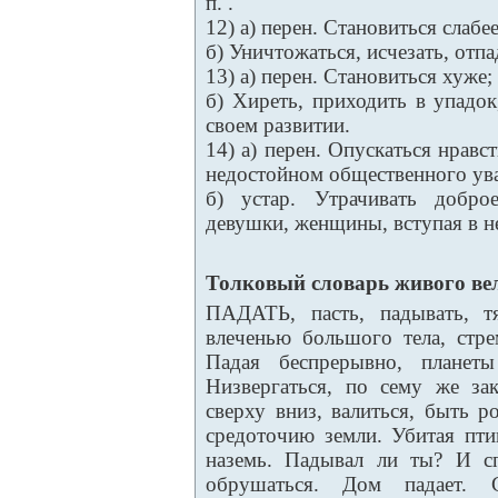
п. .
12) а) перен. Становиться слабее
б) Уничтожаться, исчезать, отпа
13) а) перен. Становиться хуже;
б) Хиреть, приходить в упадо
своем развитии.
14) а) перен. Опускаться нравс
недостойном общественного ув
б) устар. Утрачивать добро
девушки, женщины, вступая в 
Толковый словарь живого ве
ПАДАТЬ, пасть, падывать, тя
влеченью большого тела, стре
Падая беспрерывно, планеты
Низвергаться, по сему же за
сверху вниз, валиться, быть р
средоточию земли. Убитая пти
наземь. Падывал ли ты? И сп
обрушаться. Дом падает. С