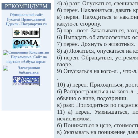
4) а) разг. Опускаться, свешива
РЕКОМЕНДУЕМ
б) перен. Наклоняться, давать к
Официальный сайт
в) перен. Находиться в накло
Русской Православной
какую-л. сторону.
Церкви / Патриархия.ru
5) нар. -поэт. Закатываться, зах
6) Выпадать об атмосферных ос
7) перен. Дохнуть о животных.
8) а) Ложиться, опускаться на ког
б) перен. Обращаться, устремлят
взоре.
9) Опускаться на кого-л. , что-л.
.
10) а) перен. Приходиться, дост
б) Распространяться на кого-л. , 
обычно о вине, подозрении.
в) разг. Приходиться по гаданию
11) а) перен. Уменьшаться, п
исчисляемом.
б) Понижаться в цене, стоимост
в) Указывать на понижение давл