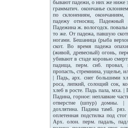
бывают падежи, о них же ниже 
грамматич. окончанье склоняем
по склонениям, окончаниям,
падежу относящ. Падежный в
Падежина ж. вологодск. повальн
то же. От падежа, павшую скот
ногами. Бешаница (рыба верхо
скот. Во время падежа опах
(живой, древесный) огонь, пер
убивают в стаде коровью смерт
падища, перм. сиб. провал, 
пропасть, стремнина, ущелье, и
| Падь, арх. снег большими х
роса, липкий, солощий сок, к
хлеб в росте. Падь пала, мха. |
Падина, горное: неплавкие час
отверстие (шпур) домны. | 
дохлятина. Падина тамб. ряз.
оплетенная подстилка под стог 
Арх. олон. перм. падаль, падл
падина, подстилка под стог, ос