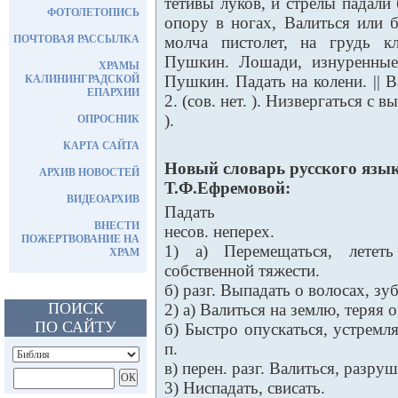
тетивы луков, и стрелы падали 
ФОТОЛЕТОПИСЬ
опору в ногах, Валиться или 
ПОЧТОВАЯ РАССЫЛКА
молча пистолет, на грудь к
Пушкин. Лошади, изнуренные
ХРАМЫ
Пушкин. Падать на колени. || В
КАЛИНИНГРАДСКОЙ
ЕПАРХИИ
2. (сов. нет. ). Низвергаться с вы
).
ОПРОСНИК
КАРТА САЙТА
Новый словарь русского язык
АРХИВ НОВОСТЕЙ
Т.Ф.Ефремовой:
ВИДЕОАРХИВ
Падать
ВНЕСТИ
несов. неперех.
ПОЖЕРТВОВАНИЕ НА
1) а) Перемещаться, летет
ХРАМ
собственной тяжести.
б) разг. Выпадать о волосах, зуба
ПОИСК
2) а) Валиться на землю, теряя 
ПО САЙТУ
б) Быстро опускаться, устремлят
п.
в) перен. разг. Валиться, разруш
3) Ниспадать, свисать.