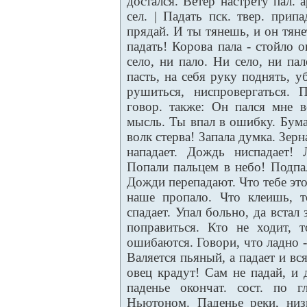
достался. Ветер настрету пал. 
сел. | Падать пск. твер. прип
прядай. И ты тянешь, и он тяне
падать! Корова пала - стойло 
село, ни пало. Ни село, ни па
пасть, на себя руку поднять, у
рушиться, ниспровергаться. П
говор. также: Он пался мне в
мысль. Ты впал в ошибку. Бум
волк стерва! Запала думка. Зер
нападает. Дождь ниспадает! 
Попали пальцем в небо! Подпал
Дожди перепадают. Что тебе эт
наше пропало. Что клеишь, т
спадает. Упал больно, да встал
поправиться. Кто не ходит, 
ошибаются. Говори, что ладно -
Валяется пьяный, а падает и вся
овец крадут! Сам не падай, и 
паденье окончат. сост. по г
Ньютоном. Паденье реки, низ