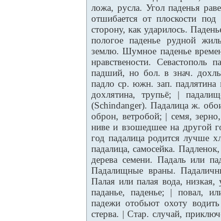
ложа, русла. Угол паденья рав
отшибается от плоскости под
сторону, как ударилось. Падень
пологое паденье рудной жилы
землю. Шумное паденье времен
нравствености. Севастополь п
падший, но бол. в знач. дохл
падло ср. южн. зап. падлятина 
дохлятина, трупьё; | падали
(Schindanger). Падалица ж. об
оброн, ветробой; | семя, зерн
ниве и взошедшее на другой го
год падалица родится лучше хл
падалица, самосейка. Падленок,
дерева семени. Падаль или па
Падалищные враны. Падаличны
Палая или палая вода, низкая,
паданье, паденье; | повал, 
падежи отобьют охоту водить с
стерва. | Стар. случай, прикл