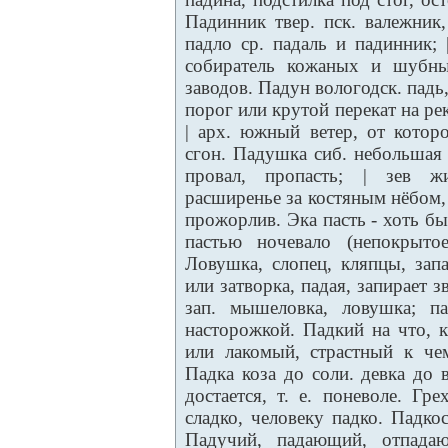
Падинник твер. пск. валежник,
падло ср. падаль и падинник; 
собиратель кожаных и шубны
заводов. Падун вологодск. падь,
порог или крутой перекат на рек
| арх. южный ветер, от котор
сгон. Падушка сиб. небольшая 
провал, пропасть; | зев жи
расширенье за костяным нёбом, 
прожорлив. Эка пасть - хоть бы
пастью ночевало (непокрыто
Ловушка, слопец, кляпцы, зап
или затворка, падая, запирает з
зап. мышеловка, ловушка; п
насторожкой. Падкий на что, 
или лакомый, страстный к че
Падка коза до соли. девка до 
достается, т. е. поневоле. Гр
сладко, человеку падко. Падкос
Падучий, падающий, отпадаю