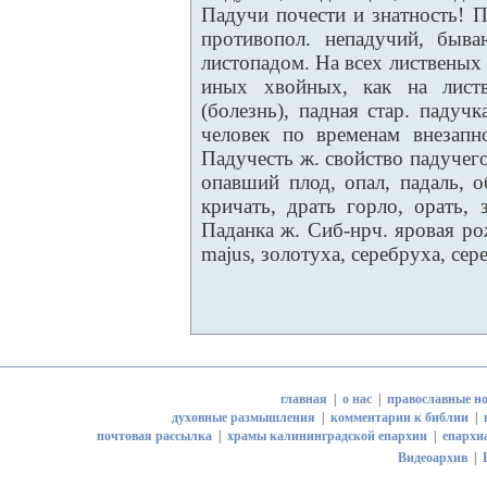
Падучи почести и знатность! 
противопол. непадучий, быв
листопадом. На всех лиственых 
иных хвойных, как на листв
(болезнь), падная стар. падуч
человек по временам внезапн
Падучесть ж. свойство падучег
опавший плод, опал, падаль, о
кричать, драть горло, орать, 
Паданка ж. Сиб-нрч. яровая ро
majus, золотуха, серебруха, сер
главная
|
о нас
|
православные но
духовные размышления
|
комментарии к библии
|
почтовая рассылка
|
храмы калининградской епархии
|
епархи
Видеоархив
|