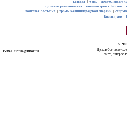
главная
|
о нас
|
православные но
духовные размышления
|
комментарии к библии
|
почтовая рассылка
|
храмы калининградской епархии
|
епархи
Видеоархив
|
© 200
При любом использов
E-mail:
ubrus@inbox.ru
сайта, гиперссыл