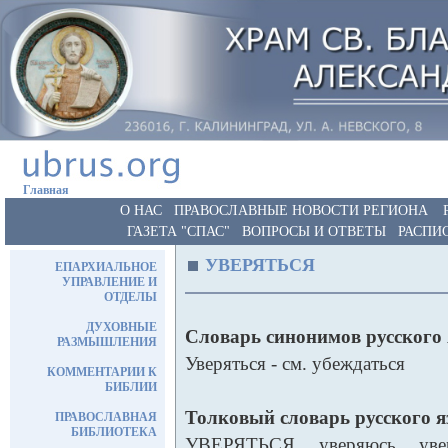
Главная
О НАС
ПРАВОСЛАВНЫЕ НОВОСТИ РЕГИОНА
ГАЗЕТА "СПАС"
ВОПРОСЫ И ОТВЕТЫ
РАСПИ
УВЕРЯТЬСЯ
ЕПАРХИАЛЬНОЕ
УПРАВЛЕНИЕ И
ОТДЕЛЫ
ДУХОВНЫЕ
Словарь синонимов русского
РАЗМЫШЛЕНИЯ
Уверяться - см. убеждаться
КОММЕНТАРИИ К
БИБЛИИ
Толковый словарь русского 
ПРАВОСЛАВНАЯ
БИБЛИОТЕКА
УВЕРЯТЬСЯ, уверяюсь, увер