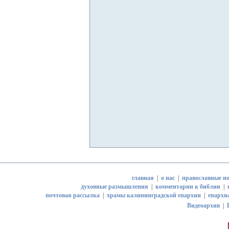
главная
|
о нас
|
православные но
духовные размышления
|
комментарии к библии
|
почтовая рассылка
|
храмы калининградской епархии
|
епархи
Видеоархив
|