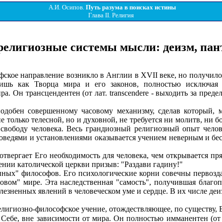
А.И. Осипов.
Путь разума в поисках истины
Глава II. Религия
орелигиозные системы мысли: деизм, пан
ское направление возникло в Англии в XVII веке, но получило
ишь как Творца мира и его законов, полностью исключая 
а. Он трансцендентен (от лат. transcendere - выходить за предел
бен совершенному часовому механизму, сделав который, мас
е только телесной, но и духовной, не требуется ни молитв, ни б
 свободу человека. Весь грандиозный религиозный опыт челов
поведями и установлениями оказывается учением неверным и бе
вергает Его необходимость для человека, чем открывается пря
ении католической церкви призыв: "Раздави гадину!"
х" философов. Его психологические корни совечны первозданн
новом" мире. Эта наследственная "самость", получившая благо
зненных явлений в человеческом уме и сердце. В их числе деизм
религиозно-философское учение, отождествляющее, по существу, Б
Себе, вне зависимости от мира. Он полностью имманентен (от 