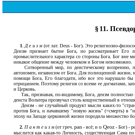
§
11. Псевд
1
.
Д е и з м
(от лат. Deus - Бог)
.
Это религиозно-философ
Деизм признает бытие Бога, но рассматривает Его л
промыслительного характера со стороны Бога. Бог вне мир
никакое общение между человеком и Богом невозможно.
Сотворенный мир, по деистическому воззрению, подо
автономен, независим от Бога. Для полноценной жизни, н
помощи Бога, Его благодати, ибо все это нарушало бы
отрицанием. Поэтому религия со всеми ее догматами, за
и Церковь.
Так, признавая, по-видимому, Бога, деизм полностью от
деиста Вольтера прозвучал столь кощунственный в отнош
Деизм - не случайный продукт мысли каких-то "странны
против Бога, и начавшему "новую жизнь" (=смерть) в "
эпоху на Западе церковной жизни породила множество боле
pan
o Qeoz
2
.
П а н т е и з м
(от греч.
- всё; и
- Бог) - 
мыслится как какая-то Личность, существующая Сама по 