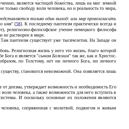
у учению, является частицей божества, лишь на миг земной
е только свободу воли человека, но и реальность то мира,
представляется только один выход: или мир провозгласить
но имя
" [
58
]. К последнему пантеизм практически всегда и
ге), религиозно-философское учение немецкого философа
и не растворен в мире.
ам пантеизм существует уже тысячелетия. На Западе он
юбовь. Религиозная жизнь у него это жизнь, благо которой
е Бога и является "
сыном Божиим
" так же, как и Христос.
образом, по Толстому, нет ни личного Бога, ни личного
 существу, становится невозможной. Она появляется лишь
ие от деизма, утверждает возможность и необходимость Его
 воли человека, а также возможности для него вступить в
системы. И поскольку основные их положения являются
 человека, сопряженная с молитвой, подвигом и живым