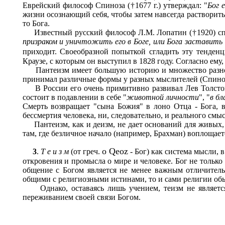
Еврейский философ Спиноза (†1677 г.) утверждал: "
Бог 
жизни осознающий себя, чтобы затем навсегда растворитьс
то Бога.
Известный русский философ Л.М. Лопатин (†1920) спра
призраком и уничтожить его в Боге, или Бога заставить
приходит. Своеобразной попыткой сгладить эту тенденц
Краузе, с которым он выступил в 1828 году. Согласно ему,
Пантеизм имеет большую историю и множество разновид
принимал различные формы у разных мыслителей (Спиноз
В России его очень примитивно развивал Лев Толстой.
состоит в подавлении в себе "
животной личности
", "
в бл
Смерть возвращает "сына Божия" в лоно Отца - Бога, в
бессмертия человека, ни, следовательно, и реального смы
Пантеизм, как и деизм, не дает оснований для живых, л
там, где безличное начало (например, Брахман) воплощае
o Qeoz
3
.
Т е и з м
(от греч.
- Бог) как система мысли, 
откровения и промысла о мире и человеке. Бог не только
общение с Богом является не менее важным отличител
общими с религиозными истинами, то и сами религии обы
Однако, оставаясь лишь учением, теизм не является 
переживанием своей связи Богом.