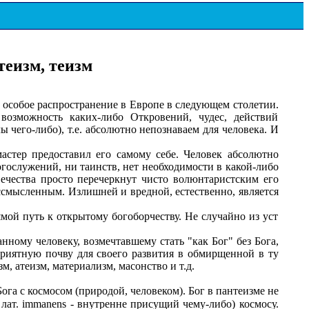
теизм, теизм
 особое распространение в Европе в следующем столетии.
возможность каких-либо Откровений, чудес, действий
ы чего-либо), т.е. абсолютно непознаваем для человека. И
тер предоставил его самому себе. Человек абсолютно
огослужений, ни таинств, нет необходимости в какой-либо
ечества просто перечеркнут чисто волюнтаристским его
ссмысленным. Излишней и вредной, естественно, является
мой путь к открытому богоборчеству. Не случайно из уст
ому человеку, возмечтавшему стать "как Бог" без Бога,
приятную почву для своего развития в обмирщенной в ту
, атеизм, материализм, масонство и т.д.
ога с космосом (природой, человеком). Бог в пантеизме не
лат. immanens - внутренне присущий чему-либо) космосу.