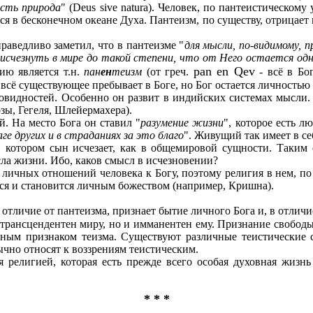
есть природа
" (Deus sive natura). Человек, по пантеистическом
я в бесконечном океане Духа. Пантеизм, по существу, отрицает н
ведливо заметил, что в пантеизме "
для мысли, по-видимому, 
 исчезнуть в мире до такой степени, что от Него остается од
pan en Qev
ию является т.н.
пан
ен
теизм
(от греч.
- всё в Бо
 всё существующее пребывает в Боге, но Бог остается личностью 
ностей. Особенно он развит в индийских системах мысли. Т
ы, Гегеля, Шлейермахера).
 На место Бога он ставил "
разумение жизни
", которое есть л
аге других и в страданиях за это благо
". Живущий так имеет в себ
 котором сын исчезает, как в общемировой сущности. Таким 
сла жизни. Ибо, каков смысл в исчезновении?
ичных отношений человека к Богу, поэтому религия в нем, по
тся и становится личным божеством (например, Кришна).
в отличие от пантеизма, признает бытие личного Бога и, в отлич
 трансцендентен миру, но и имманентен ему. Признание свободы
ьным признаком теизма. Существуют различные теистические 
чно относят к воззрениям теистическим.
религией, которая есть прежде всего особая духовная жизнь
* * *