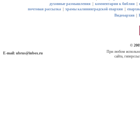
духовные размышления
|
комментарии к библии
|
почтовая рассылка
|
храмы калининградской епархии
|
епархи
Видеоархив
|
© 200
При любом использов
E-mail:
ubrus@inbox.ru
сайта, гиперссыл