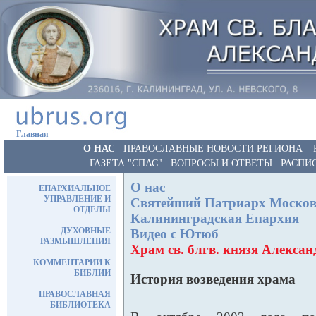
Главная
О НАС
ПРАВОСЛАВНЫЕ НОВОСТИ РЕГИОНА
ГАЗЕТА "СПАС"
ВОПРОСЫ И ОТВЕТЫ
РАСПИ
О нас
ЕПАРХИАЛЬНОЕ
УПРАВЛЕНИЕ И
Святейший Патриарх Московс
ОТДЕЛЫ
Калининградская Епархия
ДУХОВНЫЕ
Видео с Ютюб
РАЗМЫШЛЕНИЯ
Храм св. блгв. князя Алекса
КОММЕНТАРИИ К
БИБЛИИ
История возведения храма
ПРАВОСЛАВНАЯ
БИБЛИОТЕКА