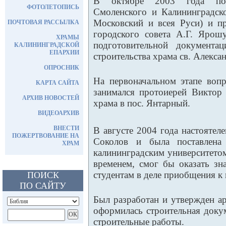
В октябре 2003 года по 
ФОТОЛЕТОПИСЬ
Смоленского и Калининградс
Московский и всея Руси) и п
ПОЧТОВАЯ РАССЫЛКА
городского совета А.Г. Ярош
ХРАМЫ
подготовительной документа
КАЛИНИНГРАДСКОЙ
ЕПАРХИИ
строительства храма св. Алекса
ОПРОСНИК
На первоначальном этапе воп
КАРТА САЙТА
занимался протоиерей Виктор
АРХИВ НОВОСТЕЙ
храма в пос. Янтарный.
ВИДЕОАРХИВ
ВНЕСТИ
В августе 2004 года настоятел
ПОЖЕРТВОВАНИЕ НА
Соколов и была поставлена
ХРАМ
калининградским университето
временем, смог бы оказать з
студентам в деле приобщения к 
ПОИСК
ПО САЙТУ
Был разработан и утвержден а
оформилась строительная докум
строительные работы.