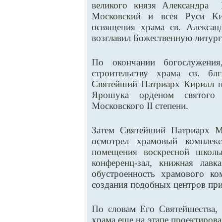
великого князя Александра 
Московский и всея Руси Ки
освящения храма св. Алексан
возглавил Божественную литур
По окончании богослужени
строительству храма св. бл
Святейший Патриарх Кирилл н
Ярошука орденом святого 
Московского II степени.
Затем Святейший Патриарх М
осмотрел храмовый комплек
помещения воскресной школы
конференц-зал, книжная лавк
обустроенность храмового ко
создания подобных центров пр
По словам Его Святейшества, 
храма еще на этапе проектиров